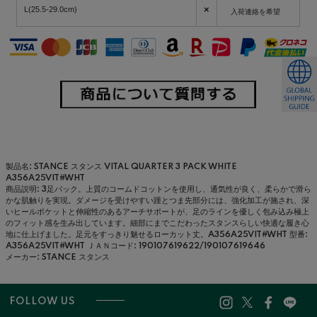
×
L(25.5-29.0cm)
入荷連絡を希望
製品名: STANCE スタンス VITAL QUARTER 3 PACK WHITE
A356A25VIT#WHT
商品説明: 3足パック。上質のコームドコットンを使用し、通気性が良く、柔らかで滑ら
かな肌触りを実現。ダメージを受けやすい踵とつま先部分には、強化加工が施され、深
いヒールポケットと伸縮性のあるアーチサポートが、足のラインを優しく包み込み極上
のフィット感を生み出しています。細部にまでこだわったスタンスらしい快適な履き心
地に仕上げました。足元をすっきり魅せるローカット丈。A356A25VIT#WHT
型番:
A356A25VIT#WHT
ＪＡＮコード: 190107619622/190107619646
メーカー: STANCE スタンス
FOLLOW US