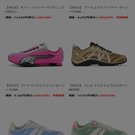
【SALE】 キーン ジャスパー ザイオニック
【SALE】 プーマ エイチストリート オージ
KEEN J...
ー PUMA ...
価格：14,630円(税込)
<30%OFF>
価格：8,470円(税込)
<30%OFF>
送料無料
送料無料
【SALE】 プーマ エイチストリート オージ
【SALE】 メレル マイポ 3 エアロスポーツ
ー PUMA ...
MERRE...
価格：9,240円(税込)
<30%OFF>
送料無料
価格：10,010円(税込)
<30%OFF>
送料無料