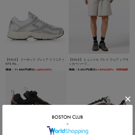
【SALE】 リーボック プレミア トリニティ
【SALE】 ヒュンメル プレイ ウェア シアサ
KFS Re...
ッカーハーフ...
価格：11,880円(税込)
<40%OFF>
価格：5,852円(税込)
<30%OFF>
送料無料
送料無料