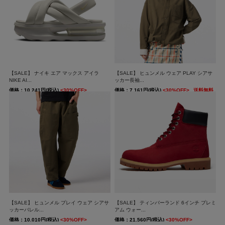
【SALE】 ナイキ エア マックス アイラ
【SALE】 ヒュンメル ウェア PLAY シアサ
NIKE AI...
ッカー長袖...
価格：10,241円(税込)
<30%OFF>
価格：7,161円(税込)
<30%OFF>
送料無料
送料無料
【SALE】 ヒュンメル プレイ ウェア シアサ
【SALE】 ティンバーランド 6インチ プレミ
ッカーバレル...
アム ウォー...
価格：10,010円(税込)
<30%OFF>
価格：21,560円(税込)
<30%OFF>