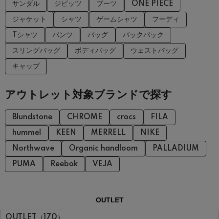
サンダル
ジビッツ
ブーツ
ONE PIECE
ジャケット
シャツ
ゲームシャツ
フーディ
Tシャツ
パンツ
バッグ
バックパック
スリングバッグ
ボディバッグ
ウェストバッグ
キャップ
アウトレット対象ブランドで探す
Blundstone
CHROME
crocs
FILA
hummel
KEEN
MERRELL
NIKE
Northwave
Organic handloom
PALLADIUM
PUMA
Reebok
VEJA
OUTLET
OUTLET（170）