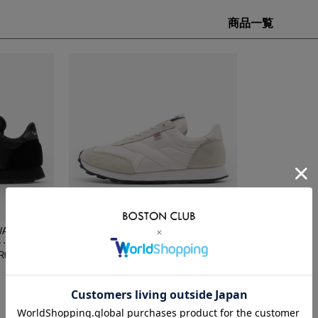
商品一覧
VIKING
WALSH
Yamato Tokorotani
YETI
ヴィーキング
ウォルシュ
ヤマトトコロタニ
イエティ
ALSH
ウォルシュ トルネード-T WALSH
ブラック メンズ
TORNADO-T ホワイト/グレー メンズ
00002
レディース スニーカー TOR00001
¥29,700
送料無料
(税込)