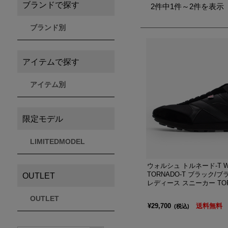
ブランドで探す
2件中1件～2件を表示
THULE
Timberland
VEJA
ブランド別
スーリー
ティンバーランド
ヴェジャ
アイテムで探す
アイテム別
限定モデル
LIMITEDMODEL
ウォルシュ トルネード-T W
TORNADO-T ブラック/
OUTLET
レディース スニーカー TOR
OUTLET
¥29,700
送料無料
(税込)