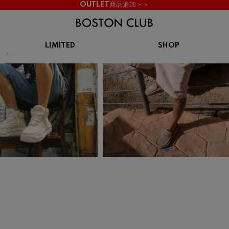
OUTLET商品追加＞＞
LIMITED
SHOP
【W】
KIDS
スニーカー
BROOKS
CHROME
Clarks
cotopaxi
サンダル
ブルックス
クローム
クラークス
コトパクシ
シューズ
ズ
hummel
KARHU
KEEN
INOV8
ヒュンメル
カルフ
キーン
イノヴェイト
NIKE
Northwave
OAKLEY
On
ナイキ
ノースウェーブ
オークリー
オン
Reebok
ROSY LILY
Saucony
SHAKA
リーボック
ロジーリリー
サッカニー
シャカ