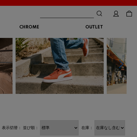
CHROME
OUTLET
BAG
ボディバッグ
DISTORTION
crocs
DESCENTE
ショルダーバッグ
クロックス
デサント
ディストーション
メッセンジャーバッグ
バックパック
トートバッグ
MALIBUSANDALS
MERRELL
MIZUNO
マリブサンダルズ
メレル
ミズノ
カメラバッグ
アクセサリー
Organic handloom
PALLADIUM
PANTHER
オーガニックハンドルーム
パラディウム
パンサー
SKECHERS
SPINGLE
STANCE
表示切替：
並び順：
在庫：
スケッチャーズ
スピングル
スタンス