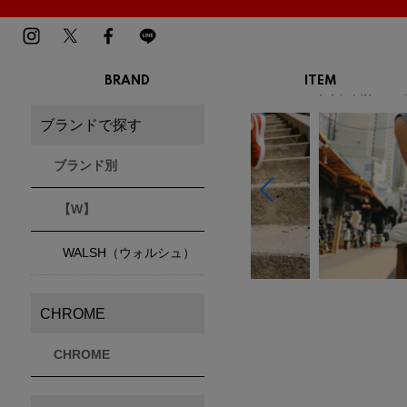
BRAND
ITEM
TOP
ブランド別
MENS
LADIES
ブランドで探す
スニーカー
スニーカー
BIRKENSTOCK
Blundstone
BMZ
サンダル
サンダル
ビルケンシュトック
ブランドストーン
ビーエムゼット
ブランド別
ブーツ
ブーツ
トレッキングシューズ
トレッキング
【W】
ルームシューズ
ルームシュー
Dr.Martens
FILA
Flower MOUNTAIN
ドクターマーチン
フィラ
フラワーマウンテン
アウター
アウター
WALSH（ウォルシュ）
トップス
トップス
パンツ
パンツ
MOUTH
native shoes
new balance
帽子
ソックス
マウス
ネイティブ シューズ
ニューバランス
CHROME
ソックス
アクセサリー
CHROME
PATRICK
PRO-Keds
PUMA
パトリック
プロケッズ
プーマ