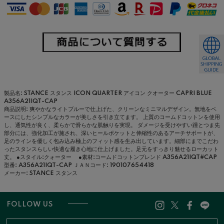
製品名: STANCE スタンス ICON QUARTER アイコン クオーター CAPRI BLUE
A356A21IQT-CAP
商品説明: 爽やかなライトブルーで仕上げた、クリーンなミニマルデザイン。無地をベ
ースにしたシンプルなカラーが美しさを引き立てます。 上質のコームドコットンを使用
し、通気性が良く、柔らかで滑らかな肌触りを実現。 ダメージを受けやすい踵とつま先
部分には、強化加工が施され、深いヒールポケットと伸縮性のあるアーチサポートが、
足のラインを優しく包み込み極上のフィット感を生み出しています。細部にまでこだわ
ったスタンスらしい快適な履き心地に仕上げました。足元をすっきり魅せるローカット
丈。 ●スタイル:クォーター ●素材:コームドコットンブレンド A356A21IQT#CAP
型番: A356A21IQT-CAP
ＪＡＮコード: 190107654418
メーカー: STANCE スタンス
FOLLOW US