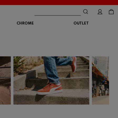
CHROME
OUTLET
BAG
ボディバッグ
DISTORTION
crocs
DESCENTE
ショルダーバッグ
クロックス
デサント
ディストーション
メッセンジャーバッグ
バックパック
トートバッグ
MALIBUSANDALS
MERRELL
MIZUNO
マリブサンダルズ
メレル
ミズノ
カメラバッグ
アクセサリー
Organic handloom
PALLADIUM
PANTHER
オーガニックハンドルーム
パラディウム
パンサー
SKECHERS
SPINGLE
STANCE
スケッチャーズ
スピングル
スタンス