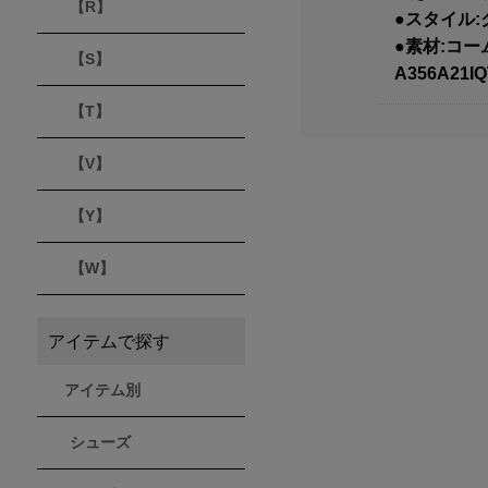
【R】
●スタイル
●素材:コ
【S】
A356A21I
【T】
【V】
【Y】
【W】
アイテムで探す
アイテム別
シューズ