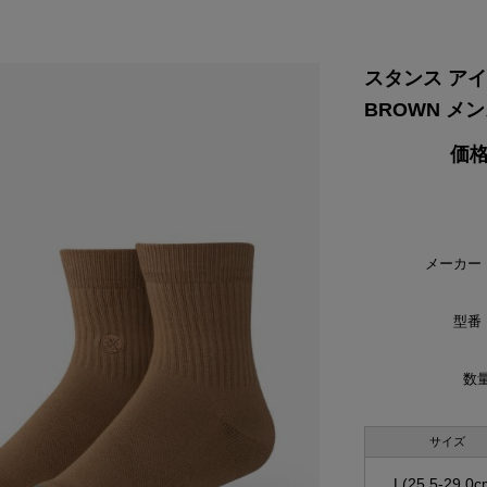
VIKING
WALSH
Yamato Tokorotani
YETI
ヴィーキング
ウォルシュ
ヤマトトコロタニ
イエティ
スタンス アイコ
BROWN メン
価格
メーカー
型番
数量
サイズ
L(25.5-29.0c