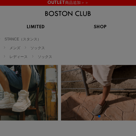
OUTLET商品追加＞＞
LIMITED
SHOP
KIDS
STANCE（スタンス）
スニーカー
BROOKS
CHROME
Clarks
cotopaxi
メンズ
ソックス
サンダル
ブルックス
クローム
クラークス
コトパクシ
レディース
ソックス
シューズ
ズ
hummel
KARHU
KEEN
INOV8
ヒュンメル
カルフ
キーン
イノヴェイト
NIKE
Northwave
OAKLEY
On
ナイキ
ノースウェーブ
オークリー
オン
Reebok
ROSY LILY
Saucony
SHAKA
リーボック
ロジーリリー
サッカニー
シャカ