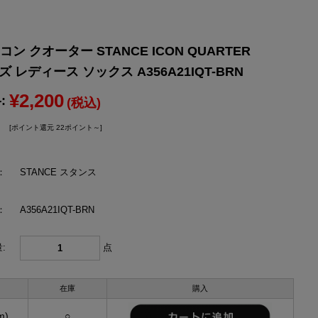
YONEX
ヨネックス
ン クオーター STANCE ICON QUARTER
ズ レディース ソックス A356A21IQT-BRN
¥2,200
:
(税込)
[ポイント還元 22ポイント～]
：
STANCE スタンス
：
A356A21IQT-BRN
:
点
在庫
購入
m)
○