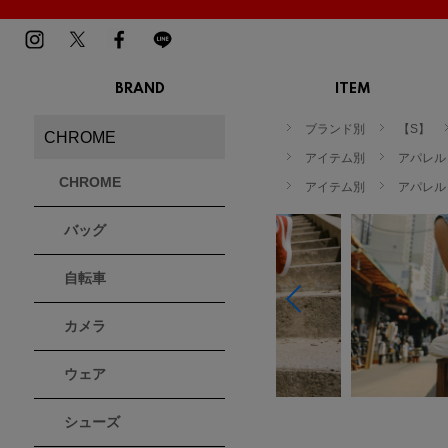
BRAND
ITEM
TOP
MENS
LADIES
ブランド別
【S】
CHROME
スニーカー
スニーカー
BIRKENSTOCK
Blundstone
BMZ
アイテム別
アパレル
サンダル
サンダル
ビルケンシュトック
ブランドストーン
ビーエムゼット
CHROME
ブーツ
アイテム別
ブーツ
アパレル
トレッキングシューズ
トレッキング
バッグ
ルームシューズ
ルームシュー
Dr.Martens
FILA
Flower MOUNTAIN
ドクターマーチン
フィラ
フラワーマウンテン
アウター
アウター
自転車
トップス
トップス
パンツ
パンツ
MOUTH
native shoes
new balance
帽子
カメラ
ソックス
マウス
ネイティブ シューズ
ニューバランス
ソックス
アクセサリー
ウェア
PATRICK
PRO-Keds
PUMA
シューズ
パトリック
プロケッズ
プーマ