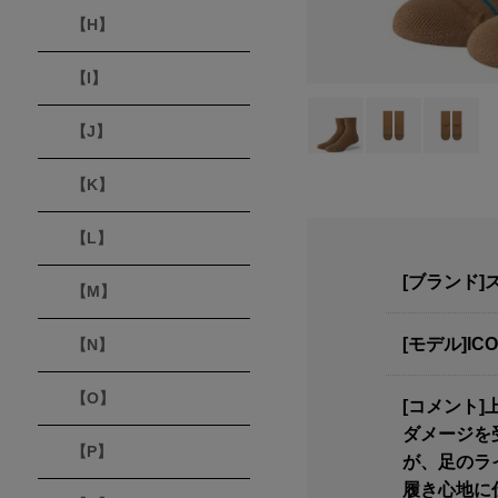
【H】
【I】
【J】
【K】
【L】
[ブランド]ス
【M】
[モデル]IC
【N】
【O】
[コメント
ダメージを
【P】
が、足のラ
履き心地に