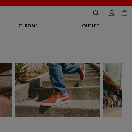
CHROME
OUTLET
BAG
ボディバッグ
DISTORTION
crocs
DESCENTE
ショルダーバッグ
クロックス
デサント
ディストーション
メッセンジャーバッグ
バックパック
トートバッグ
MALIBUSANDALS
MERRELL
MIZUNO
マリブサンダルズ
メレル
ミズノ
カメラバッグ
アクセサリー
Organic handloom
PALLADIUM
PANTHER
オーガニックハンドルーム
パラディウム
パンサー
SKECHERS
SPINGLE
STANCE
スケッチャーズ
スピングル
スタンス