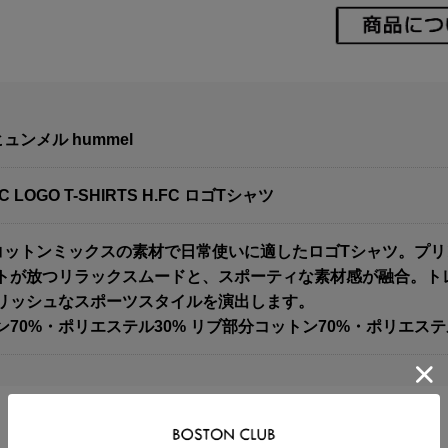
ュンメル hummel
C LOGO T-SHIRTS H.FC ロゴTシャツ
]コットンミックスの素材で日常使いに適したロゴTシャツ。プ
トが放つリラックスムードと、スポーティな素材感が融合。ト
リッシュなスポーツスタイルを演出します。
70%・ポリエステル30% リブ部分コットン70%・ポリエステ