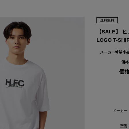
VIKING
WALSH
Yamato Tokorotani
YETI
ヴィーキング
ウォルシュ
ヤマトトコロタニ
イエティ
【SALE】 ヒ
LOGO T-SH
メーカー希望小
価格
価格
メーカー
型番