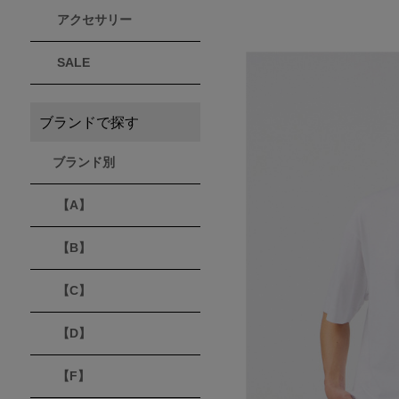
アクセサリー
THULE
Timberland
VEJA
スーリー
ティンバーランド
ヴェジャ
SALE
ブランドで探す
ブランド別
【A】
【B】
【C】
【D】
【F】