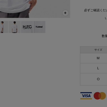
必ずご確認くだ
い
数量
サイズ
M
L
O