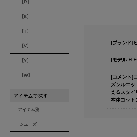
【R】
【S】
【T】
[ブランド]ヒ
【V】
[モデル]H.F
【Y】
【W】
[コメント
ズシルエッ
えるスタイ
アイテムで探す
本体コットン
アイテム別
シューズ