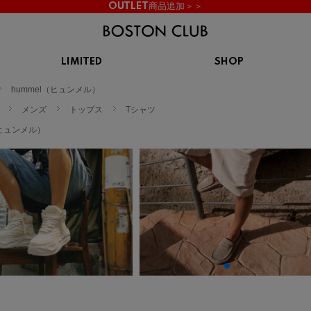
OUTLET商品追加＞＞
LIMITED
SHOP
KIDS
hummel（ヒュンメル）
スニーカー
BROOKS
CHROME
Clarks
cotopaxi
メンズ
トップス
Tシャツ
サンダル
ブルックス
クローム
クラークス
コトパクシ
（ヒュンメル）
シューズ
ズ
hummel
KARHU
KEEN
INOV8
ヒュンメル
カルフ
キーン
イノヴェイト
NIKE
Northwave
OAKLEY
On
ナイキ
ノースウェーブ
オークリー
オン
Reebok
ROSY LILY
Saucony
SHAKA
リーボック
ロジーリリー
サッカニー
シャカ