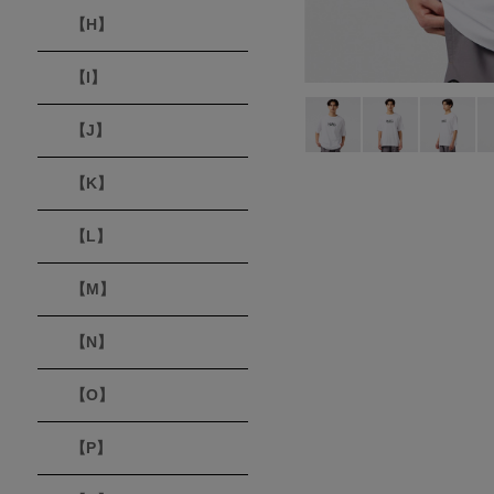
【H】
【I】
【J】
【K】
【L】
【M】
【N】
【O】
【P】