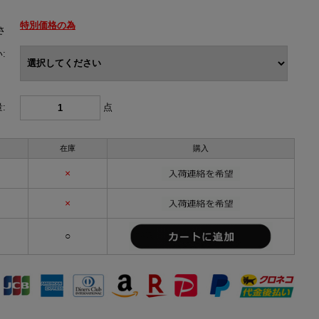
特別価格の為
さ
:
:
点
在庫
購入
×
×
○