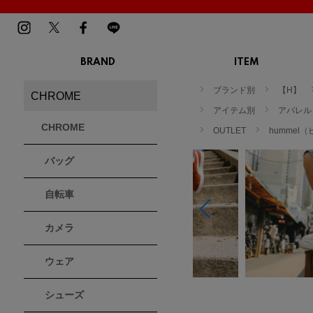
BRAND
ITEM
TOP
MENS
LADIES
ブランド別
【H】
CHROME
スニーカー
スニーカー
BIRKENSTOCK
Blundstone
BMZ
アイテム別
アパレル
サンダル
サンダル
ビルケンシュトック
ブランドストーン
ビーエムゼット
CHROME
ブーツ
OUTLET
ブーツ
hummel
トレッキングシューズ
トレッキング
バッグ
ルームシューズ
ルームシュー
Dr.Martens
FILA
Flower MOUNTAIN
ドクターマーチン
フィラ
フラワーマウンテン
アウター
アウター
自転車
トップス
トップス
パンツ
パンツ
MOUTH
native shoes
new balance
帽子
カメラ
ソックス
マウス
ネイティブ シューズ
ニューバランス
ソックス
アクセサリー
ウェア
PATRICK
PRO-Keds
PUMA
シューズ
パトリック
プロケッズ
プーマ