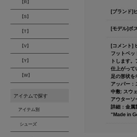
【R】
[ブランド]
【S】
[モデル]ボス
【T】
[コメント
【V】
フットベッ
【Y】
トします。
仕上がって
【W】
足の形状を
アッパー：
中敷: スウ
アイテムで探す
アウターソー
詳細：金属
アイテム別
“Made in 
シューズ