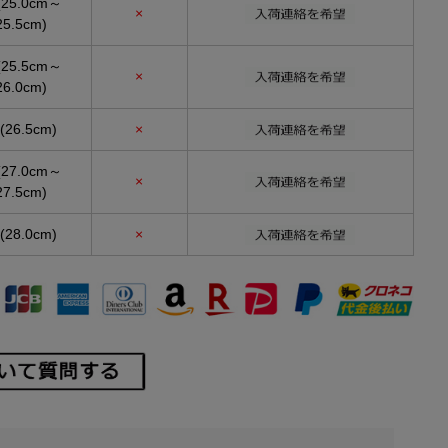
(25.0cm～
×
25.5cm)
(25.5cm～
×
26.0cm)
(26.5cm)
×
(27.0cm～
×
27.5cm)
(28.0cm)
×