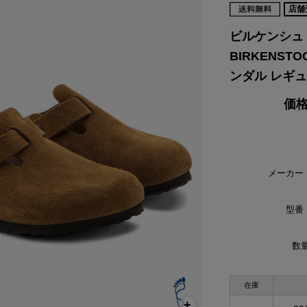
店舗
VIKING
WALSH
Yamato Tokorotani
YETI
ビルケンシュ
ヴィーキング
ウォルシュ
ヤマトトコロタニ
イエティ
BIRKENSTOC
ンダル レギュラ
価格
メーカー
型番
数量
在庫