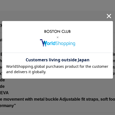
IRKENSTOCK
ston Suede Leather SFB
irkenstock Boston /Boston/Boston is a classic clog that is
h a foam rubber layer added to the original footbed provid
soft suede leather with a texture, creating a pair with a natu
's original soft footbed that takes into account the shape o
ede
ede
: EVA
ee movement with metal buckle Adjustable fit straps, soft fo
Germany”