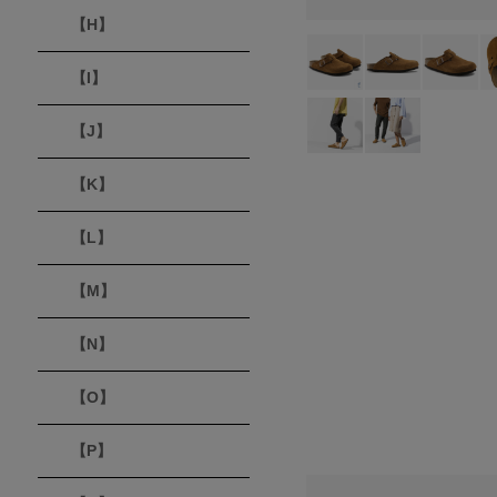
【H】
【I】
【J】
【K】
【L】
【M】
【N】
【O】
【P】