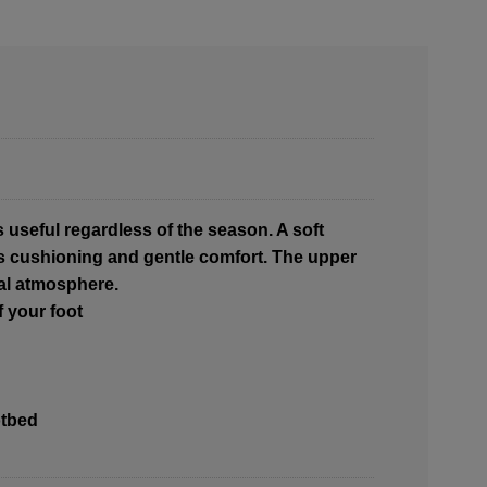
 useful regardless of the season. A soft
es cushioning and gentle comfort. The upper
ral atmosphere.
f your foot
otbed