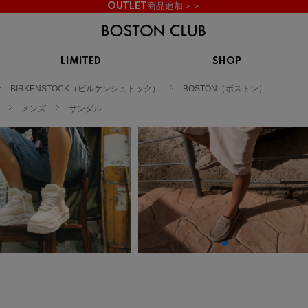
OUTLET商品追加＞＞
LIMITED
SHOP
KIDS
BIRKENSTOCK（ビルケンシュトック）
BOSTON（ボストン）
スニーカー
BROOKS
CHROME
Clarks
cotopaxi
メンズ
サンダル
サンダル
ブルックス
クローム
クラークス
コトパクシ
シューズ
ズ
hummel
KARHU
KEEN
INOV8
ヒュンメル
カルフ
キーン
イノヴェイト
NIKE
Northwave
OAKLEY
On
ナイキ
ノースウェーブ
オークリー
オン
Reebok
ROSY LILY
Saucony
SHAKA
リーボック
ロジーリリー
サッカニー
シャカ