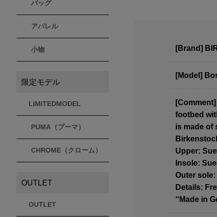
バッグ
アパレル
[Brand] B
小物
[Model] Bo
限定モデル
[Comment] B
LIMITEDMODEL
footbed wit
is made of 
PUMA（プーマ）
Birkenstock
CHROME（クローム）
Upper: Su
Insole: Su
Outer sole
OUTLET
Details: Fr
“Made in 
OUTLET