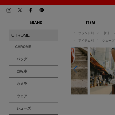
BRAND
ITEM
TOP
MENS
LADIES
ブランド別
【B】
CHROME
スニーカー
スニーカー
BIRKENSTOCK
Blundstone
BMZ
アイテム別
シューズ
サンダル
サンダル
ビルケンシュトック
ブランドストーン
ビーエムゼット
CHROME
ブーツ
ブーツ
トレッキングシューズ
トレッキング
バッグ
ルームシューズ
ルームシュー
Dr.Martens
FILA
Flower MOUNTAIN
ドクターマーチン
フィラ
フラワーマウンテン
アウター
アウター
自転車
トップス
トップス
パンツ
パンツ
MOUTH
native shoes
new balance
帽子
カメラ
ソックス
マウス
ネイティブ シューズ
ニューバランス
ソックス
アクセサリー
ウェア
PATRICK
PRO-Keds
PUMA
シューズ
パトリック
プロケッズ
プーマ