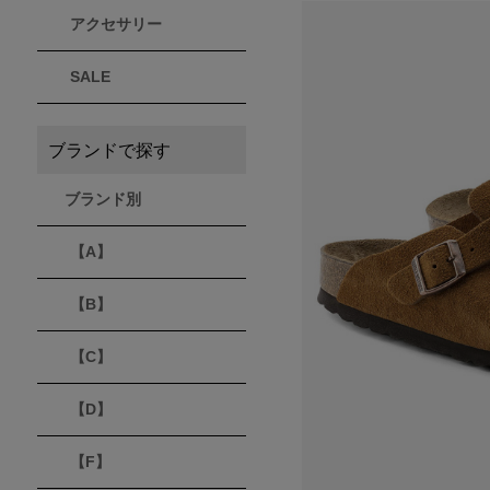
アクセサリー
THULE
Timberland
VEJA
スーリー
ティンバーランド
ヴェジャ
SALE
ブランドで探す
ブランド別
【A】
【B】
【C】
【D】
【F】