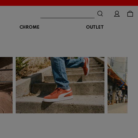
CHROME
OUTLET
BAG
ボディバッグ
DISTORTION
crocs
DESCENTE
ショルダーバッグ
クロックス
デサント
ディストーション
メッセンジャーバッグ
バックパック
トートバッグ
MALIBUSANDALS
MERRELL
MIZUNO
マリブサンダルズ
メレル
ミズノ
カメラバッグ
アクセサリー
Organic handloom
PALLADIUM
PANTHER
オーガニックハンドルーム
パラディウム
パンサー
SKECHERS
SPINGLE
STANCE
スケッチャーズ
スピングル
スタンス