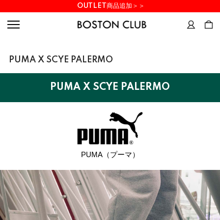
OUTLET商品追加＞＞
PUMA X SCYE PALERMO
PUMA X SCYE PALERMO
PUMA（プーマ）