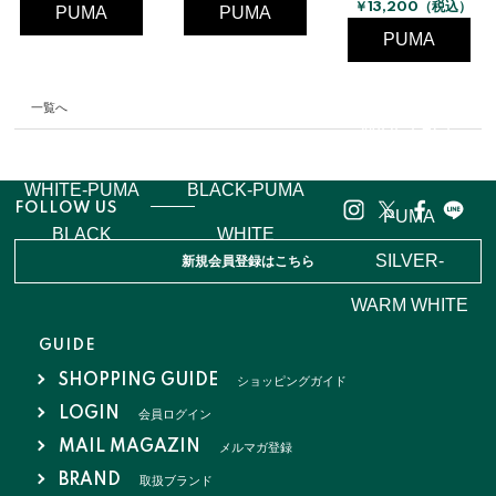
￥13,200（税込）
PUMA
PUMA
PUMA
PALERMO
PALERMO
PALERMO
WIDE LACE
WIDE LACE
一覧へ
WIDE LACE
SD PUMA
SD PUMA
METALLIC
WHITE-PUMA
BLACK-PUMA
FOLLOW US
PUMA
BLACK
WHITE
SILVER-
新規会員登録はこちら
WARM WHITE
GUIDE
SHOPPING GUIDE
ショッピングガイド
LOGIN
会員ログイン
MAIL MAGAZIN
メルマガ登録
BRAND
取扱ブランド