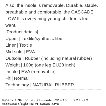
Also, the insole is removable. Durable, stable,
breathable and comfortable, the CASCADE
LOW II is everything young children's feet
want.
[Product details]
Upper | Textile/synthetic fiber
Liner | Textile
Mid sole | EVA
Outsole | Rubber (including natural rubber)
Weight | 160g (one leg EU28 inch)
Insole | EVA (removable)
Fit | Normal
Technology | NATURAL RUBBER
製品名: VIKING ヴィーキング Cascade II 2V カスケード 2 2ベルクロ
Antiquerose/Light Pink VF-50600-5398