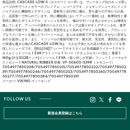
商品説明: CASCADE LOW II（カスケード ローII）は、ヴィーキング社のキッズ用シ
ューズの中でベストセラーのプレミアム・シューズです。ジョギングシューズにインス
パイアされた機能性とデザインは、柔軟性と歩行性に優れ、育ち盛りの子供たちの為
に、品質第一で作られています。特に機能面においてアッパー素材には、耐摩耗性と通
気性に優れたポリエステル・メッシュを採用し、傷みやすいつま先とかかとには補強を
施しています。アッパーの2本のベルクロストラップは握りやすくデザインされ、素早
い調整が可能です。靴全体に強度と安定性をより高めるデザインを採用し、アグレッシ
ブなラグパターンを施したラバーソールは、あらゆる路面で不安を感じさせない安全な
歩行を提供します。また、インソールの着脱可能です。耐久性、安定性、通気性に優れ
た快適な履き心地のCASCADE LOW IIは、小さな子供たちの足が求めるすべてを実
現したシューズです。[商品詳細]アッパー | テキスタイル/合成繊維ライナー | テキス
タイルミッドソール | EVAアウトソール | ラバー（ナチュラルラバー含む）重量 |
160g (片足EU28インチ)インソール | EVA （取り外しが可能）フィット | ノーマルテ
クノロジー | NATURAL RUBBER
型番: VF-50600-5398
ＪＡＮコード:
7054977850208/7054977850215/7054977850222/70549778502
39/7054977850246/7054977850253/7054977850260/70549778
50277/7054977850284/7054977850291
メーカー: VIKING ヴィーキング
FOLLOW US
新規会員登録はこちら