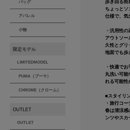
歩き回る街
バッグ
ちょっとソ
アパレル
仕様で、気
小物
・汎用性の
アウトソー
久性とグリ
限定モデル
地面でも歩
LIMITEDMODEL
・快適でお
丸洗い可能
PUMA（プーマ）
れる可能性
CHROME（クローム）
■スタイリ
・旅行コー
OUTLET
春は清涼感
ンツやスカ
OUTLET