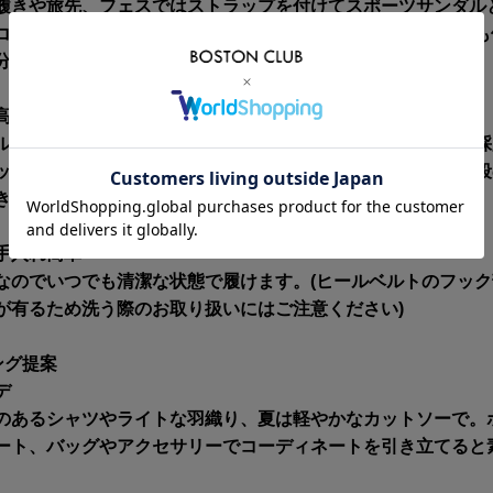
履きや旅先、フェスではストラップを付けてスポーツサンダル
コまでの普段履きやBBQでのチルタイム、キャンプシーンにも
分で履きこなしに変化を付けられるのも嬉しいポイント。
高いカジュアルなSFソール
ルにはコマンドブーツのソールをモチーフにしたSFソールを採
ップ力を併せ持つラバー素材を掛け合わせたSFソールは、普
きやすく快適で軽快な歩行をサポートしてくれます。
手入れ簡単
なのでいつでも清潔な状態で履けます。(ヒールベルトのフッ
が有るため洗う際のお取り扱いにはご注意ください)
ング提案
デ
のあるシャツやライトな羽織り、夏は軽やかなカットソーで。
ート、バッグやアクセサリーでコーディネートを引き立てると