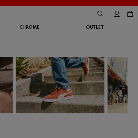
CHROME
OUTLET
BAG
ボディバッグ
DISTORTION
crocs
DESCENTE
ショルダーバッグ
クロックス
デサント
ディストーション
メッセンジャーバッグ
バックパック
トートバッグ
MALIBUSANDALS
MERRELL
MIZUNO
マリブサンダルズ
メレル
ミズノ
カメラバッグ
アクセサリー
Organic handloom
PALLADIUM
PANTHER
オーガニックハンドルーム
パラディウム
パンサー
SKECHERS
SPINGLE
STANCE
スケッチャーズ
スピングル
スタンス