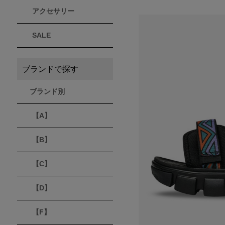
アクセサリー
THULE
Timberland
VEJA
スーリー
ティンバーランド
ヴェジャ
SALE
ブランドで探す
ブランド別
【A】
【B】
【C】
【D】
【F】