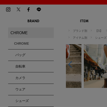
BRAND
ITEM
TOP
MENS
LADIES
ブランド別
【S】
CHROME
スニーカー
スニーカー
BIRKENSTOCK
Blundstone
BMZ
アイテム別
シューズ
サンダル
サンダル
ビルケンシュトック
ブランドストーン
ビーエムゼット
CHROME
ブーツ
ブーツ
トレッキングシューズ
トレッキング
バッグ
ルームシューズ
ルームシュー
Dr.Martens
FILA
Flower MOUNTAIN
ドクターマーチン
フィラ
フラワーマウンテン
アウター
アウター
自転車
トップス
トップス
パンツ
パンツ
MOUTH
native shoes
new balance
帽子
カメラ
ソックス
マウス
ネイティブ シューズ
ニューバランス
ソックス
アクセサリー
ウェア
PATRICK
PRO-Keds
PUMA
シューズ
パトリック
プロケッズ
プーマ