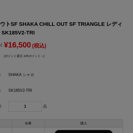
YONEX
ヨネックス
SF SHAKA CHILL OUT SF TRIANGLE レディ
K185V2-TRI
¥16,500
:
(税込)
[ポイント還元 165ポイント～]
：
SHAKA シャカ
：
SK185V2-TRI
:
点
在庫
購入