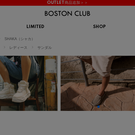
OUTLET商品追加＞＞
LIMITED
SHOP
KIDS
SHAKA（シャカ）
スニーカー
BROOKS
CHROME
Clarks
cotopaxi
レディース
サンダル
サンダル
ブルックス
クローム
クラークス
コトパクシ
シューズ
ズ
hummel
KARHU
KEEN
INOV8
ヒュンメル
カルフ
キーン
イノヴェイト
NIKE
Northwave
OAKLEY
On
ナイキ
ノースウェーブ
オークリー
オン
Reebok
ROSY LILY
Saucony
SHAKA
リーボック
ロジーリリー
サッカニー
シャカ