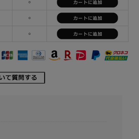
○
○
○