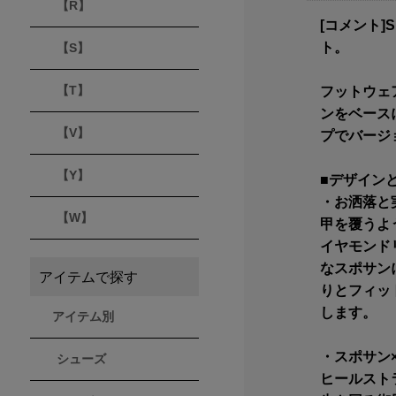
【R】
[コメント
ト。
【S】
【T】
フットウェ
ンをベース
【V】
プでバージョ
【Y】
■デザイン
・お洒落と
【W】
甲を覆うよ
イヤモンド
なスポサン
アイテムで探す
りとフィッ
します。
アイテム別
・スポサン
シューズ
ヒールスト