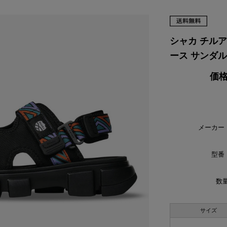
VIKING
WALSH
Yamato Tokorotani
YETI
ヴィーキング
ウォルシュ
ヤマトトコロタニ
イエティ
シャカ チルアウト
ース サンダル S
価格
メーカー
型番
数量
サイズ