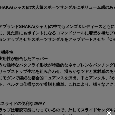
]SHAKA(シャカ)の大人気スポーツサンダルにボリューム感の
アブランドSHAKA(シャカ)の中でもメンズ＆レディースとも
に、見た目にもポイントになるコマンドソールに着想を得たブ
ンアップさせたスポーツサンダルをアップデートさせた『CHILL 
と機能性
実用性が融合したアッパー
うな独特なバタフライ形状が特徴的なネオプレンをパンチング
リップストップ生地を組み合わせ、滑らかなツヤと素材感のあ
にモダンで繊細な都会的ニュアンスを演出。甲とアンクル、3
ト。ベルクロ仕様なので着脱も簡単。これにより、様々なアク
×スライドの便利な2WAY
ラップは着脱可能になっているので、外してスライドサンダル