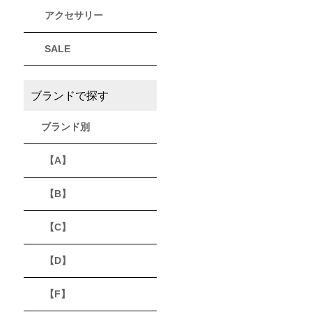
アクセサリー
THULE
Timberland
VEJA
スーリー
ティンバーランド
ヴェジャ
SALE
ブランドで探す
ブランド別
【A】
【B】
【C】
【D】
【F】