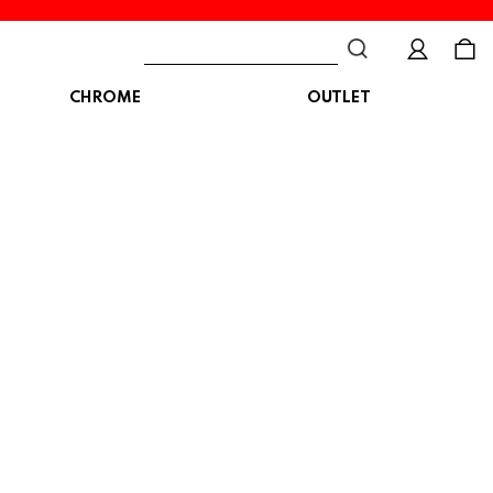
CHROME
OUTLET
BAG
ボディバッグ
DISTORTION
crocs
DESCENTE
ショルダーバッグ
クロックス
デサント
ディストーション
メッセンジャーバッグ
バックパック
トートバッグ
MALIBUSANDALS
MERRELL
MIZUNO
マリブサンダルズ
メレル
ミズノ
カメラバッグ
アクセサリー
Organic handloom
PALLADIUM
PANTHER
オーガニックハンドルーム
パラディウム
パンサー
SKECHERS
SPINGLE
STANCE
スケッチャーズ
スピングル
スタンス