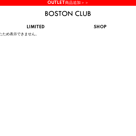
OUTLET商品追加＞＞
LIMITED
SHOP
ん。
たため表示できません。
KIDS
スニーカー
BROOKS
CHROME
Clarks
cotopaxi
サンダル
ブルックス
クローム
クラークス
コトパクシ
シューズ
ズ
hummel
KARHU
KEEN
INOV8
ヒュンメル
カルフ
キーン
イノヴェイト
NIKE
Northwave
OAKLEY
On
ナイキ
ノースウェーブ
オークリー
オン
Reebok
ROSY LILY
Saucony
SHAKA
リーボック
ロジーリリー
サッカニー
シャカ