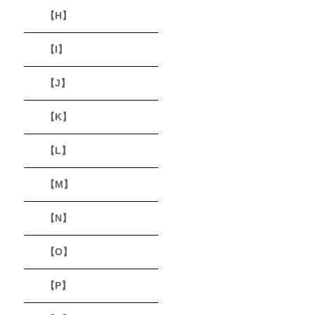
【H】
【I】
【J】
【K】
【L】
【M】
【N】
【O】
【P】