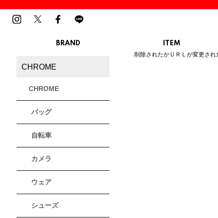
BRAND
ITEM
ご指定のページは見つかりませ
削除されたかＵＲＬが変更され
MENS
LADIES
CHROME
スニーカー
スニーカー
BIRKENSTOCK
Blundstone
BMZ
サンダル
サンダル
ビルケンシュトック
ブランドストーン
ビーエムゼット
CHROME
ブーツ
ブーツ
トレッキングシューズ
トレッキング
バッグ
ルームシューズ
ルームシュー
Dr.Martens
FILA
Flower MOUNTAIN
ドクターマーチン
フィラ
フラワーマウンテン
アウター
アウター
自転車
トップス
トップス
パンツ
パンツ
MOUTH
native shoes
new balance
帽子
カメラ
ソックス
マウス
ネイティブ シューズ
ニューバランス
ソックス
アクセサリー
ウェア
PATRICK
PRO-Keds
PUMA
シューズ
パトリック
プロケッズ
プーマ