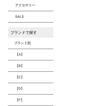
アクセサリー
THULE
Timberland
VEJA
スーリー
ティンバーランド
ヴェジャ
SALE
ブランドで探す
ブランド別
【A】
【B】
【C】
【D】
【F】