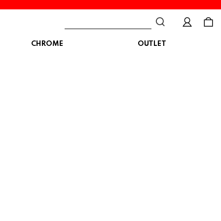
CHROME
OUTLET
BAG
ボディバッグ
DISTORTION
crocs
DESCENTE
ショルダーバッグ
クロックス
デサント
ディストーション
メッセンジャーバッグ
バックパック
トートバッグ
MALIBUSANDALS
MERRELL
MIZUNO
マリブサンダルズ
メレル
ミズノ
カメラバッグ
アクセサリー
Organic handloom
PALLADIUM
PANTHER
オーガニックハンドルーム
パラディウム
パンサー
SKECHERS
SPINGLE
STANCE
スケッチャーズ
スピングル
スタンス