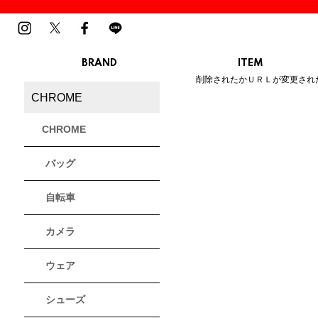
BRAND
ITEM
ご指定のページは見つかりませ
削除されたかＵＲＬが変更され
MENS
LADIES
CHROME
スニーカー
スニーカー
BIRKENSTOCK
Blundstone
BMZ
サンダル
サンダル
ビルケンシュトック
ブランドストーン
ビーエムゼット
CHROME
ブーツ
ブーツ
トレッキングシューズ
トレッキング
バッグ
ルームシューズ
ルームシュー
Dr.Martens
FILA
Flower MOUNTAIN
ドクターマーチン
フィラ
フラワーマウンテン
アウター
アウター
自転車
トップス
トップス
パンツ
パンツ
MOUTH
native shoes
new balance
帽子
カメラ
ソックス
マウス
ネイティブ シューズ
ニューバランス
ソックス
アクセサリー
ウェア
PATRICK
PRO-Keds
PUMA
シューズ
パトリック
プロケッズ
プーマ