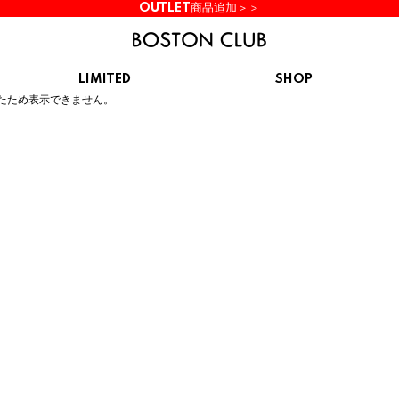
OUTLET商品追加＞＞
LIMITED
SHOP
ん。
たため表示できません。
KIDS
スニーカー
BROOKS
CHROME
Clarks
cotopaxi
サンダル
ブルックス
クローム
クラークス
コトパクシ
シューズ
ズ
hummel
KARHU
KEEN
INOV8
ヒュンメル
カルフ
キーン
イノヴェイト
NIKE
Northwave
OAKLEY
On
ナイキ
ノースウェーブ
オークリー
オン
Reebok
ROSY LILY
Saucony
SHAKA
リーボック
ロジーリリー
サッカニー
シャカ