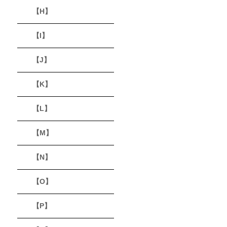
【H】
【I】
【J】
【K】
【L】
【M】
【N】
【O】
【P】