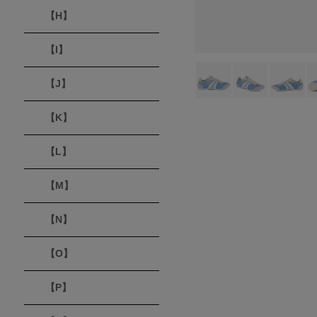
【H】
【I】
【J】
【K】
【L】
【M】
【N】
【O】
【P】