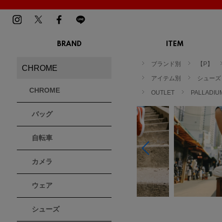
BRAND
ITEM
TOP
MENS
LADIES
ブランド別
【P】
CHROME
スニーカー
スニーカー
BIRKENSTOCK
Blundstone
BMZ
アイテム別
シューズ
サンダル
サンダル
ビルケンシュトック
ブランドストーン
ビーエムゼット
CHROME
ブーツ
OUTLET
ブーツ
PALLAD
トレッキングシューズ
トレッキング
バッグ
ルームシューズ
ルームシュー
Dr.Martens
FILA
Flower MOUNTAIN
ドクターマーチン
フィラ
フラワーマウンテン
アウター
アウター
自転車
トップス
トップス
パンツ
パンツ
MOUTH
native shoes
new balance
帽子
カメラ
ソックス
マウス
ネイティブ シューズ
ニューバランス
ソックス
アクセサリー
ウェア
PATRICK
PRO-Keds
PUMA
シューズ
パトリック
プロケッズ
プーマ