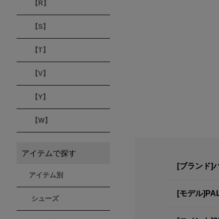
【R】
【S】
【T】
【V】
【Y】
【W】
アイテムで探す
[ブランド]パ
アイテム別
[モデル]PA
シューズ