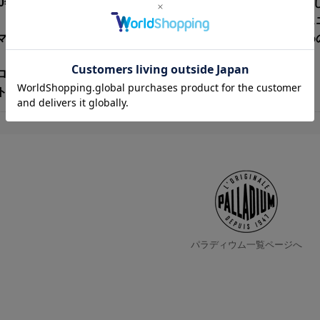
]80年代のアーカイブから着想を得た、スポーティーかつ女性
、成型インソールが一日中快適な履き心地をキープします。ス
マートなシルエットを実現。日常を軽やかに彩る、大人のため
ロン/スエード
トナム製
パラディウム一覧ページへ