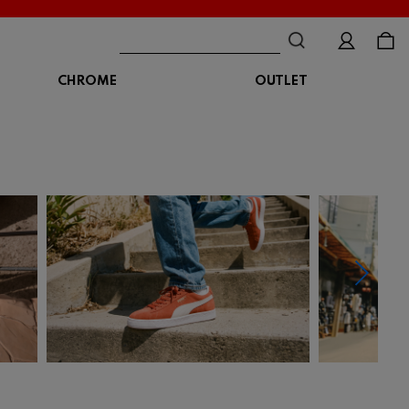
CHROME
OUTLET
BAG
ボディバッグ
DISTORTION
crocs
DESCENTE
ショルダーバッグ
クロックス
デサント
ディストーション
メッセンジャーバッグ
バックパック
トートバッグ
MALIBUSANDALS
MERRELL
MIZUNO
マリブサンダルズ
メレル
ミズノ
カメラバッグ
アクセサリー
Organic handloom
PALLADIUM
PANTHER
オーガニックハンドルーム
パラディウム
パンサー
SKECHERS
SPINGLE
STANCE
スケッチャーズ
スピングル
スタンス