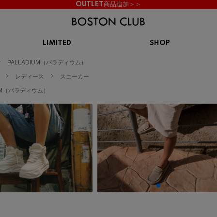
OUTLET商品追加＞＞
LIMITED
SHOP
KIDS
PALLADIUM（パラディウム）
スニーカー
BROOKS
CHROME
Clarks
cotopaxi
レディース
スニーカー
サンダル
ブルックス
クローム
クラークス
コトパクシ
IUM（パラディウム）
シューズ
ズ
hummel
KARHU
KEEN
INOV8
ヒュンメル
カルフ
キーン
イノヴェイト
NIKE
Northwave
OAKLEY
On
ナイキ
ノースウェーブ
オークリー
オン
Reebok
ROSY LILY
Saucony
SHAKA
リーボック
ロジーリリー
サッカニー
シャカ