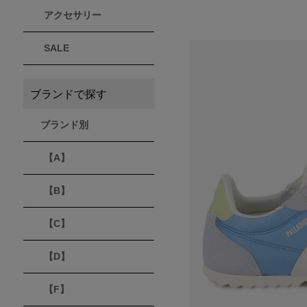
アクセサリー
THULE
Timberland
VEJA
スーリー
ティンバーランド
ヴェジャ
SALE
ブランドで探す
ブランド別
【A】
【B】
【C】
【D】
【F】