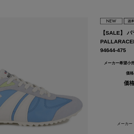
VIKING
WALSH
Yamato Tokorotani
YETI
ヴィーキング
ウォルシュ
ヤマトトコロタニ
イエティ
【SALE】 
PALLARAC
94644-475
メーカー希望小
価格
価格
メーカー