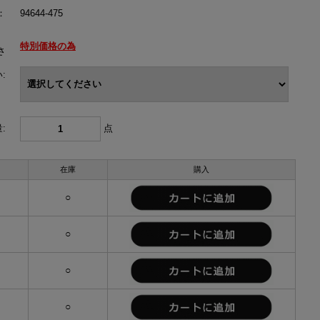
：
94644-475
特別価格の為
さ
:
:
点
在庫
購入
○
○
○
○