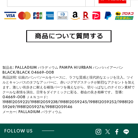
製品名: PALLADIUM パラディウム PAMPA HI URBAN パンパハイアーバン
BLACK/BLACK 04669-008
商品説明: 伝統のパンパソールをベースに、ラフな質感と現代的なエッジを注入。ツイ
ルとキャンバスのタフなアッパーに、赤いジグザグステッチが鮮烈なアクセントを加え
ます。激しい街歩きに耐える補強パーツを備えながら、切りっぱなしのナイロン素材で
クールな表情を演出。日常をダイナミックに彩る、都会の良き相棒です。
型番:
04669-008
ＪＡＮコード:
198812059221/198812059238/198812059245/198812059252/1988120
59269/198812059276/198812059146
メーカー: PALLADIUM パラディウム
FOLLOW US