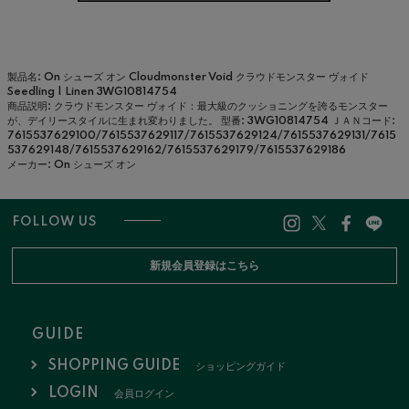
製品名: On シューズ オン Cloudmonster Void クラウドモンスター ヴォイド
Seedling | Linen 3WG10814754
商品説明: クラウドモンスター ヴォイド：最大級のクッショニングを誇るモンスター
が、デイリースタイルに生まれ変わりました。
型番: 3WG10814754
ＪＡＮコード:
7615537629100/7615537629117/7615537629124/7615537629131/7615
537629148/7615537629162/7615537629179/7615537629186
メーカー: On シューズ オン
FOLLOW US
新規会員登録はこちら
GUIDE
SHOPPING GUIDE
ショッピングガイド
LOGIN
会員ログイン