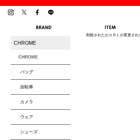
BRAND
ITEM
ご指定のページは見つかりませ
削除されたかＵＲＬが変更され
MENS
LADIES
CHROME
スニーカー
スニーカー
BIRKENSTOCK
Blundstone
BMZ
サンダル
サンダル
ビルケンシュトック
ブランドストーン
ビーエムゼット
CHROME
ブーツ
ブーツ
トレッキングシューズ
トレッキング
バッグ
ルームシューズ
ルームシュー
Dr.Martens
FILA
Flower MOUNTAIN
ドクターマーチン
フィラ
フラワーマウンテン
アウター
アウター
自転車
トップス
トップス
パンツ
パンツ
MOUTH
native shoes
new balance
帽子
カメラ
ソックス
マウス
ネイティブ シューズ
ニューバランス
ソックス
アクセサリー
ウェア
PATRICK
PRO-Keds
PUMA
シューズ
パトリック
プロケッズ
プーマ