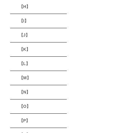
【H】
【I】
【J】
【K】
【L】
【M】
【N】
【O】
【P】