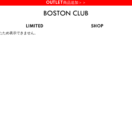
OUTLET商品追加＞＞
LIMITED
SHOP
ん。
たため表示できません。
KIDS
スニーカー
BROOKS
CHROME
Clarks
cotopaxi
サンダル
ブルックス
クローム
クラークス
コトパクシ
シューズ
ズ
hummel
KARHU
KEEN
INOV8
ヒュンメル
カルフ
キーン
イノヴェイト
NIKE
Northwave
OAKLEY
On
ナイキ
ノースウェーブ
オークリー
オン
Reebok
ROSY LILY
Saucony
SHAKA
リーボック
ロジーリリー
サッカニー
シャカ