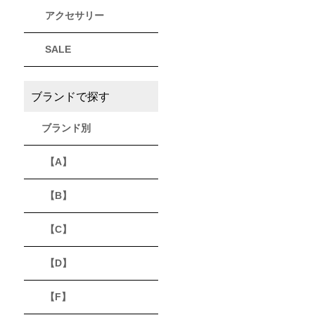
アクセサリー
THULE
Timberland
VEJA
スーリー
ティンバーランド
ヴェジャ
SALE
ブランドで探す
ブランド別
【A】
【B】
【C】
【D】
【F】