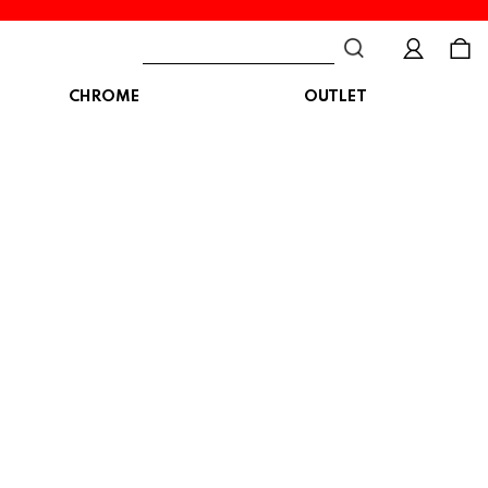
CHROME
OUTLET
BAG
ボディバッグ
DISTORTION
crocs
DESCENTE
ショルダーバッグ
クロックス
デサント
ディストーション
メッセンジャーバッグ
バックパック
トートバッグ
MALIBUSANDALS
MERRELL
MIZUNO
マリブサンダルズ
メレル
ミズノ
カメラバッグ
アクセサリー
Organic handloom
PALLADIUM
PANTHER
オーガニックハンドルーム
パラディウム
パンサー
SKECHERS
SPINGLE
STANCE
スケッチャーズ
スピングル
スタンス