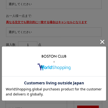
お一人様一点まで:
異なる注文でも部分的に一致する場合はキャンセルとなります
購入数:
点
在
在庫/サイズ
カート
庫
×
サイズ/25.5cm
入荷連絡を希望
○
サイズ/26.0cm
○
サイズ/26.5cm