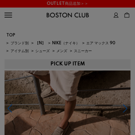
OUTLET商品追加＞＞
TOP
>
ブランド別
>
【N】
>
NIKE（ナイキ）
>
エア マックス 90
>
アイテム別
>
シューズ
>
メンズ
>
スニーカー
PICK UP ITEM