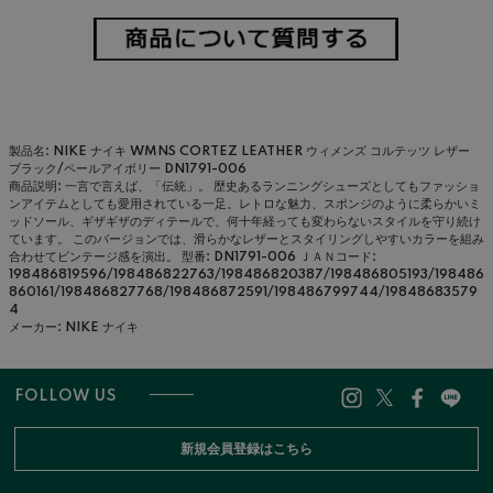
製品名: NIKE ナイキ WMNS CORTEZ LEATHER ウィメンズ コルテッツ レザー
ブラック/ペールアイボリー DN1791-006
商品説明: 一言で言えば、「伝統」。 歴史あるランニングシューズとしてもファッショ
ンアイテムとしても愛用されている一足。レトロな魅力、スポンジのように柔らかいミ
ッドソール、ギザギザのディテールで、何十年経っても変わらないスタイルを守り続け
ています。 このバージョンでは、滑らかなレザーとスタイリングしやすいカラーを組み
合わせてビンテージ感を演出。
型番: DN1791-006
ＪＡＮコード:
198486819596/198486822763/198486820387/198486805193/198486
860161/198486827768/198486872591/198486799744/19848683579
4
メーカー: NIKE ナイキ
FOLLOW US
新規会員登録はこちら