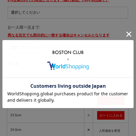
お一人様一点まで:
異なる注文でも部分的に一致する場合はキャンセルとなります
購入数:
点
在
サイズ
カート
庫
○
23.0cm
○
23.5cm
×
24.0cm
入荷連絡を希望