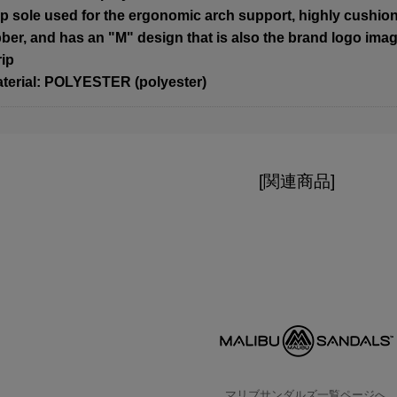
p sole used for the ergonomic arch support, highly cushio
ber, and has an "M" design that is also the brand logo imag
rip
erial: POLYESTER (polyester)
[関連商品]
マリブサンダルズ一覧ページへ