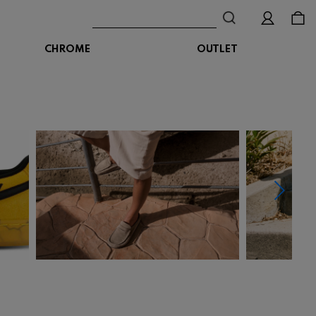
CHROME
OUTLET
BAG
ボディバッグ
DISTORTION
crocs
DESCENTE
ショルダーバッグ
クロックス
デサント
ディストーション
メッセンジャーバッグ
バックパック
トートバッグ
MALIBUSANDALS
MERRELL
MIZUNO
マリブサンダルズ
メレル
ミズノ
カメラバッグ
アクセサリー
Organic handloom
PALLADIUM
PANTHER
オーガニックハンドルーム
パラディウム
パンサー
SKECHERS
SPINGLE
STANCE
スケッチャーズ
スピングル
スタンス