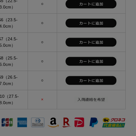
S5（22.5-
○
3.0cm）
S6（23.5-
○
4.0cm）
S7（24.5-
○
5.0cm）
S8（25.5-
○
6.0cm）
S9（26.5-
○
7.0cm）
10（27.5-
×
8.0cm）