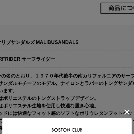
マリブサンダルズ MALIBUSANDALS
RFRIDER サーフライダー
]その名のとおり、１９７０年代後半の南カリフォルニアのサー
サンダルモチーフのモデル。ナイロンとラバーのトングサンダ
います。
はポリエステルのトングストラップデザイン。
はポリエステル生地を使用し快適な履き心地。
ッドには快適なフィット感のソフトなポリウレタンフットベッ
に基づいたアーチサポート、クッション性の高いEVAミッドソ
性のあるゴムで作られており、ブランドロゴイメージでもある