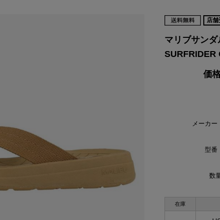
VIKING
WALSH
Yamato Tokorotani
YETI
ヴィーキング
ウォルシュ
ヤマトトコロタニ
イエティ
店舗
マリブサンダル
SURFRIDER
価格
メーカー
型番
数量
在庫