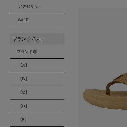
アクセサリー
THULE
Timberland
VEJA
スーリー
ティンバーランド
ヴェジャ
SALE
ブランドで探す
ブランド別
【A】
【B】
【C】
【D】
【F】