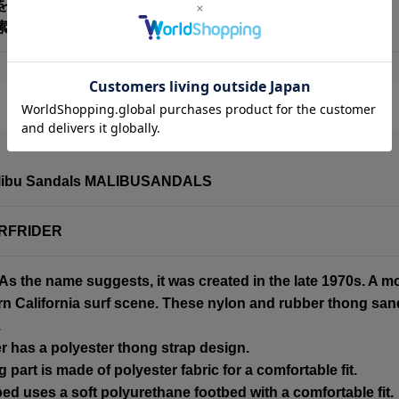
を発揮します
材：POLYESTER（ポリエステル）
alibu Sandals MALIBUSANDALS
URFRIDER
 the name suggests, it was created in the late 1970s. A mode
n California surf scene. These nylon and rubber thong sanda
.
 has a polyester thong strap design.
part is made of polyester fabric for a comfortable fit.
d uses a soft polyurethane footbed with a comfortable fit.