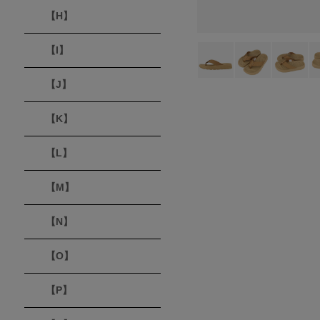
【H】
【I】
【J】
【K】
【L】
【M】
【N】
【O】
【P】