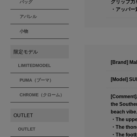
グリップ力
バッグ
・アッパー素
アパレル
小物
限定モデル
[Brand] M
LIMITEDMODEL
[Model] S
PUMA（プーマ）
CHROME（クローム）
[Comment]As
the Souther
beach vibe
OUTLET
・The upper
・The thong 
OUTLET
・The footbe