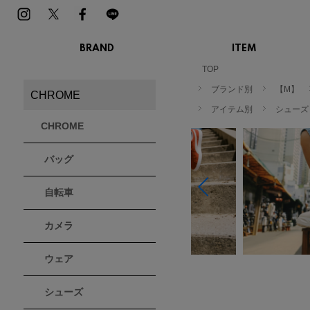
BRAND
ITEM
MENS
LADIES
TOP
スニーカー
スニーカー
ブランド別
【M】
CHROME
BIRKENSTOCK
Blundstone
BMZ
サンダル
サンダル
ビルケンシュトック
ブランドストーン
ビーエムゼット
アイテム別
シューズ
ブーツ
ブーツ
CHROME
トレッキングシューズ
トレッキング
ルームシューズ
ルームシュー
Dr.Martens
FILA
Flower MOUNTAIN
バッグ
ドクターマーチン
フィラ
フラワーマウンテン
アウター
アウター
トップス
トップス
自転車
パンツ
パンツ
MOUTH
native shoes
new balance
帽子
ソックス
マウス
ネイティブ シューズ
ニューバランス
カメラ
ソックス
アクセサリー
ウェア
PATRICK
PRO-Keds
PUMA
パトリック
プロケッズ
プーマ
シューズ