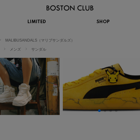
LIMITED
SHOP
KIDS
スニーカー
MALIBUSANDALS（マリブサンダルズ）
BROOKS
CHROME
Clarks
cotopaxi
サンダル
ブルックス
クローム
クラークス
コトパクシ
メンズ
サンダル
シューズ
ズ
hummel
KARHU
KEEN
INOV8
ヒュンメル
カルフ
キーン
イノヴェイト
NIKE
Northwave
OAKLEY
On
ナイキ
ノースウェーブ
オークリー
オン
Reebok
ROSY LILY
Saucony
SHAKA
リーボック
ロジーリリー
サッカニー
シャカ