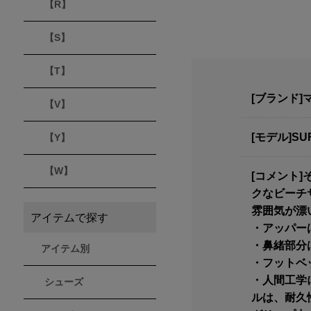
【R】
【S】
【T】
[ブランド]
【V】
[モデル]SU
【Y】
【W】
[コメント
クなビーチ
雰囲気が漂
アイテムで探す
・アッパー
・鼻緒部分
アイテム別
・フットベ
・人間工学
シューズ
ルは、耐久