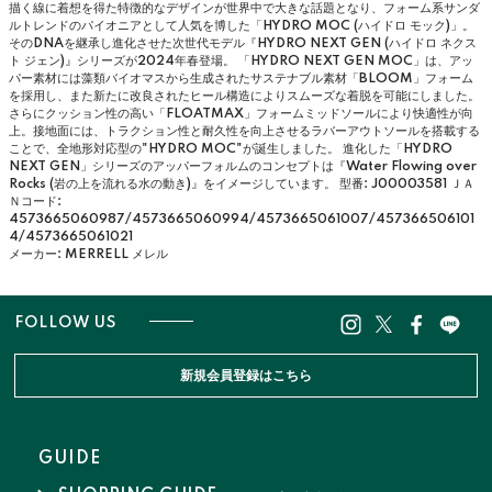
描く線に着想を得た特徴的なデザインが世界中で大きな話題となり、フォーム系サンダ
ルトレンドのパイオニアとして人気を博した「HYDRO MOC (ハイドロ モック)」。
そのDNAを継承し進化させた次世代モデル『HYDRO NEXT GEN (ハイドロ ネクス
ト ジェン)』シリーズが2024年春登場。 「HYDRO NEXT GEN MOC」は、アッ
パー素材には藻類バイオマスから生成されたサステナブル素材「BLOOM」フォーム
を採用し、また新たに改良されたヒール構造によりスムーズな着脱を可能にしました。
さらにクッション性の高い「FLOATMAX」フォームミッドソールにより快適性が向
上。接地面には、トラクション性と耐久性を向上させるラバーアウトソールを搭載する
ことで、全地形対応型の"HYDRO MOC"が誕生しました。 進化した「HYDRO
NEXT GEN」シリーズのアッパーフォルムのコンセプトは『Water Flowing over
Rocks (岩の上を流れる水の動き)』をイメージしています。
型番: J00003581
ＪＡ
Ｎコード:
4573665060987/4573665060994/4573665061007/457366506101
4/4573665061021
メーカー: MERRELL メレル
FOLLOW US
新規会員登録はこちら
GUIDE