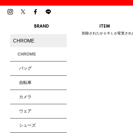
BRAND
ITEM
ご指定のページは見つかりませ
削除されたかＵＲＬが変更され
MENS
LADIES
CHROME
スニーカー
スニーカー
BIRKENSTOCK
Blundstone
BMZ
サンダル
サンダル
ビルケンシュトック
ブランドストーン
ビーエムゼット
CHROME
ブーツ
ブーツ
トレッキングシューズ
トレッキング
バッグ
ルームシューズ
ルームシュー
Dr.Martens
FILA
Flower MOUNTAIN
ドクターマーチン
フィラ
フラワーマウンテン
アウター
アウター
自転車
トップス
トップス
パンツ
パンツ
MOUTH
native shoes
new balance
帽子
カメラ
ソックス
マウス
ネイティブ シューズ
ニューバランス
ソックス
アクセサリー
ウェア
PATRICK
PRO-Keds
PUMA
シューズ
パトリック
プロケッズ
プーマ