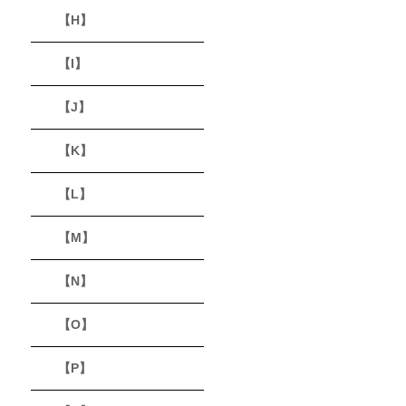
【H】
【I】
【J】
【K】
【L】
【M】
【N】
【O】
【P】