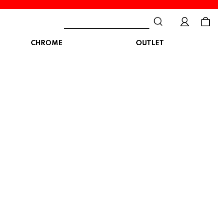
CHROME
OUTLET
BAG
ボディバッグ
DISTORTION
crocs
DESCENTE
ショルダーバッグ
クロックス
デサント
ディストーション
メッセンジャーバッグ
バックパック
トートバッグ
MALIBUSANDALS
MERRELL
MIZUNO
マリブサンダルズ
メレル
ミズノ
カメラバッグ
アクセサリー
Organic handloom
PALLADIUM
PANTHER
オーガニックハンドルーム
パラディウム
パンサー
SKECHERS
SPINGLE
STANCE
スケッチャーズ
スピングル
スタンス