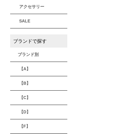
アクセサリー
THULE
Timberland
VEJA
スーリー
ティンバーランド
ヴェジャ
SALE
ブランドで探す
ブランド別
【A】
【B】
【C】
【D】
【F】