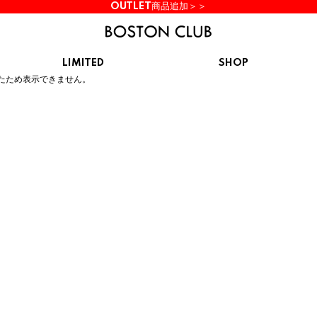
OUTLET商品追加＞＞
LIMITED
SHOP
ん。
たため表示できません。
KIDS
スニーカー
BROOKS
CHROME
Clarks
cotopaxi
サンダル
ブルックス
クローム
クラークス
コトパクシ
シューズ
ズ
hummel
KARHU
KEEN
INOV8
ヒュンメル
カルフ
キーン
イノヴェイト
NIKE
Northwave
OAKLEY
On
ナイキ
ノースウェーブ
オークリー
オン
Reebok
ROSY LILY
Saucony
SHAKA
リーボック
ロジーリリー
サッカニー
シャカ