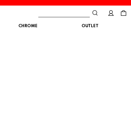
CHROME
OUTLET
BAG
ボディバッグ
DISTORTION
crocs
DESCENTE
ショルダーバッグ
クロックス
デサント
ディストーション
メッセンジャーバッグ
バックパック
トートバッグ
MALIBUSANDALS
MERRELL
MIZUNO
マリブサンダルズ
メレル
ミズノ
カメラバッグ
アクセサリー
Organic handloom
PALLADIUM
PANTHER
オーガニックハンドルーム
パラディウム
パンサー
SKECHERS
SPINGLE
STANCE
スケッチャーズ
スピングル
スタンス