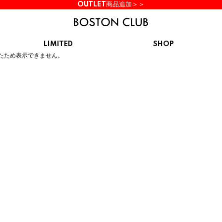
OUTLET商品追加＞＞
LIMITED
SHOP
ん。
たため表示できません。
KIDS
スニーカー
BROOKS
CHROME
Clarks
cotopaxi
サンダル
ブルックス
クローム
クラークス
コトパクシ
シューズ
ズ
hummel
KARHU
KEEN
INOV8
ヒュンメル
カルフ
キーン
イノヴェイト
NIKE
Northwave
OAKLEY
On
ナイキ
ノースウェーブ
オークリー
オン
Reebok
ROSY LILY
Saucony
SHAKA
リーボック
ロジーリリー
サッカニー
シャカ