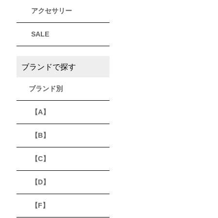
アクセサリー
THULE
Timberland
VEJA
スーリー
ティンバーランド
ヴェジャ
SALE
ブランドで探す
ブランド別
【A】
【B】
【C】
【D】
【F】