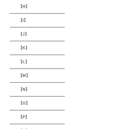
【H】
【I】
【J】
【K】
【L】
【M】
【N】
【O】
【P】