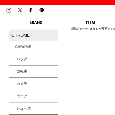
BRAND
ITEM
ご指定のページは見つかりませ
削除されたかＵＲＬが変更され
MENS
LADIES
CHROME
スニーカー
スニーカー
BIRKENSTOCK
Blundstone
BMZ
サンダル
サンダル
ビルケンシュトック
ブランドストーン
ビーエムゼット
CHROME
ブーツ
ブーツ
トレッキングシューズ
トレッキング
バッグ
ルームシューズ
ルームシュー
Dr.Martens
FILA
Flower MOUNTAIN
ドクターマーチン
フィラ
フラワーマウンテン
アウター
アウター
自転車
トップス
トップス
パンツ
パンツ
MOUTH
native shoes
new balance
帽子
カメラ
ソックス
マウス
ネイティブ シューズ
ニューバランス
ソックス
アクセサリー
ウェア
PATRICK
PRO-Keds
PUMA
シューズ
パトリック
プロケッズ
プーマ