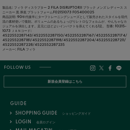
製品名: フィラ ディスラプター 2 FILA DISRUPTORII ブラック メンズ レディース ス
ニーカー 黒 厚底 プラットフォームF02151073 F05400025
商品説明: 90年代後半にターフトレーニングシューズとして販売されたスタイルを現代
流の素材使いで復刻。ボリュームのあるちょっぴりレトロなフォルムが、やんちゃなカ
ジュアルを演出します。足元にほどよいインパクトを添えてくれる1足。
型番: f0215-
1073
ＪＡＮコード:
4522552287143/4522552287150/4522552287167/4522552287174/
4522552287181/4522552287198/4522552287204/4522552287211/
4522552287228/4522552287235
メーカー: FILA フィラ
FOLLOW US
新規会員登録はこちら
GUIDE
SHOPPING GUIDE
ショッピングガイド
LOGIN
会員ログイン