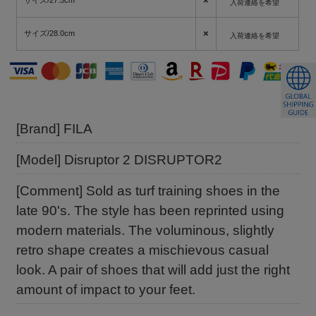
×
サイズ/27.5cm
入荷連絡を希望
×
サイズ/28.0cm
入荷連絡を希望
[Brand] FILA
[Model] Disruptor 2 DISRUPTOR2
[Comment] Sold as turf training shoes in the
late 90's. The style has been reprinted using
modern materials. The voluminous, slightly
retro shape creates a mischievous casual
look. A pair of shoes that will add just the right
amount of impact to your feet.