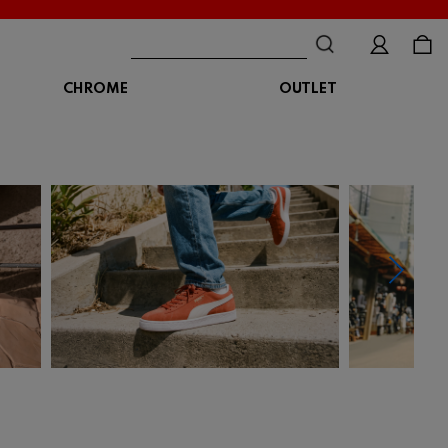
CHROME
OUTLET
BAG
ボディバッグ
DISTORTION
crocs
DESCENTE
ショルダーバッグ
クロックス
デサント
ディストーション
メッセンジャーバッグ
バックパック
トートバッグ
MALIBUSANDALS
MERRELL
MIZUNO
マリブサンダルズ
メレル
ミズノ
カメラバッグ
アクセサリー
Organic handloom
PALLADIUM
PANTHER
オーガニックハンドルーム
パラディウム
パンサー
SKECHERS
SPINGLE
STANCE
スケッチャーズ
スピングル
スタンス