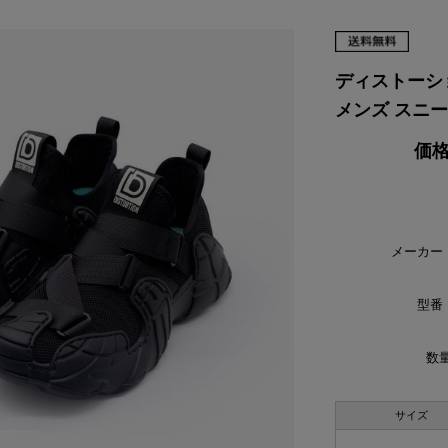
VIKING
WALSH
Yamato Tokorotani
YETI
ヴィーキング
ウォルシュ
ヤマトトコロタニ
イエティ
ディストーション
メンズ スニーカー
価格
メーカー
型番
数量
サイズ