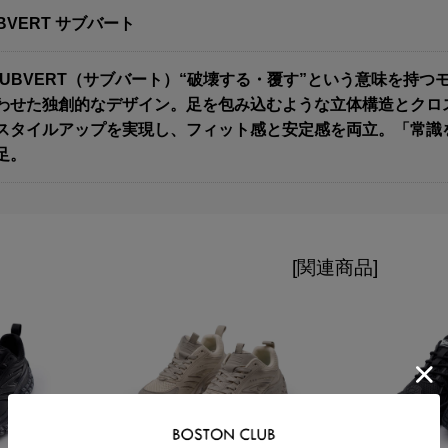
BVERT サブバート
]SUBVERT（サブバート）“破壊する・覆す”という意味を持
わせた独創的なデザイン。足を包み込むような立体構造とクロ
のスタイルアップを実現し、フィット感と安定感を両立。「常識
足。
[関連商品]