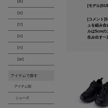
【R】
[モデル]SU
【S】
[コメント
【T】
ュを組み合
ルは5cm
【V】
生み出す一
【Y】
【W】
アイテムで探す
アイテム別
シューズ