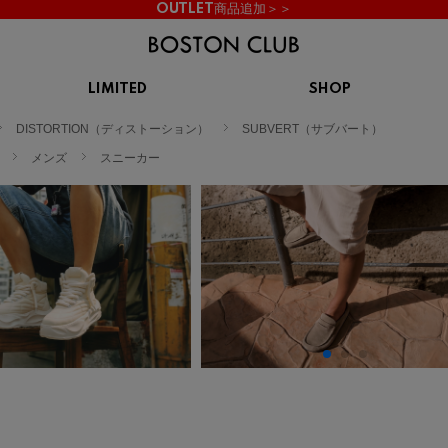
OUTLET商品追加＞＞
LIMITED
SHOP
KIDS
DISTORTION（ディストーション）
SUBVERT（サブバート）
スニーカー
BROOKS
CHROME
Clarks
cotopaxi
メンズ
スニーカー
サンダル
ブルックス
クローム
クラークス
コトパクシ
シューズ
ズ
hummel
KARHU
KEEN
INOV8
ヒュンメル
カルフ
キーン
イノヴェイト
NIKE
Northwave
OAKLEY
On
ナイキ
ノースウェーブ
オークリー
オン
Reebok
ROSY LILY
Saucony
SHAKA
リーボック
ロジーリリー
サッカニー
シャカ