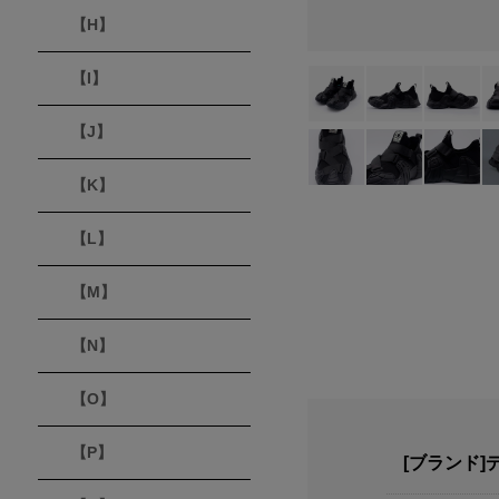
【H】
【I】
【J】
【K】
【L】
【M】
【N】
【O】
【P】
[ブランド]デ