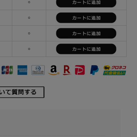
）
○
）
○
）
○
）
○