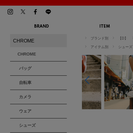
BRAND
ITEM
TOP
MENS
LADIES
ブランド別
【D】
CHROME
スニーカー
スニーカー
BIRKENSTOCK
Blundstone
BMZ
アイテム別
シューズ
サンダル
サンダル
ビルケンシュトック
ブランドストーン
ビーエムゼット
CHROME
ブーツ
ブーツ
トレッキングシューズ
トレッキング
バッグ
ルームシューズ
ルームシュー
Dr.Martens
FILA
Flower MOUNTAIN
ドクターマーチン
フィラ
フラワーマウンテン
アウター
アウター
自転車
トップス
トップス
パンツ
パンツ
MOUTH
native shoes
new balance
帽子
カメラ
ソックス
マウス
ネイティブ シューズ
ニューバランス
ソックス
アクセサリー
ウェア
PATRICK
PRO-Keds
PUMA
シューズ
パトリック
プロケッズ
プーマ