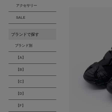
アクセサリー
THULE
Timberland
VEJA
スーリー
ティンバーランド
ヴェジャ
SALE
ブランドで探す
ブランド別
【A】
【B】
【C】
【D】
【F】