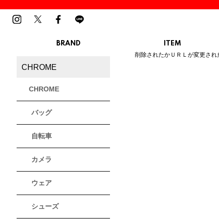
BRAND
ITEM
ご指定のページは見つかりませ
削除されたかＵＲＬが変更され
MENS
LADIES
CHROME
スニーカー
スニーカー
BIRKENSTOCK
Blundstone
BMZ
サンダル
サンダル
ビルケンシュトック
ブランドストーン
ビーエムゼット
CHROME
ブーツ
ブーツ
トレッキングシューズ
トレッキング
バッグ
ルームシューズ
ルームシュー
Dr.Martens
FILA
Flower MOUNTAIN
ドクターマーチン
フィラ
フラワーマウンテン
アウター
アウター
自転車
トップス
トップス
パンツ
パンツ
MOUTH
native shoes
new balance
帽子
カメラ
ソックス
マウス
ネイティブ シューズ
ニューバランス
ソックス
アクセサリー
ウェア
PATRICK
PRO-Keds
PUMA
シューズ
パトリック
プロケッズ
プーマ