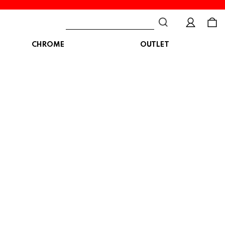
CHROME
OUTLET
BAG
ボディバッグ
DISTORTION
crocs
DESCENTE
ショルダーバッグ
クロックス
デサント
ディストーション
メッセンジャーバッグ
バックパック
トートバッグ
MALIBUSANDALS
MERRELL
MIZUNO
マリブサンダルズ
メレル
ミズノ
カメラバッグ
アクセサリー
Organic handloom
PALLADIUM
PANTHER
オーガニックハンドルーム
パラディウム
パンサー
SKECHERS
SPINGLE
STANCE
スケッチャーズ
スピングル
スタンス