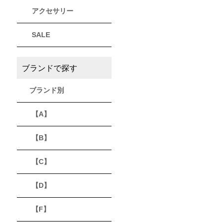
アクセサリー
THULE
Timberland
VEJA
スーリー
ティンバーランド
ヴェジャ
SALE
ブランドで探す
ブランド別
【A】
【B】
【C】
【D】
【F】