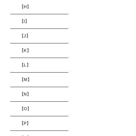
【H】
【I】
【J】
【K】
【L】
【M】
【N】
【O】
【P】