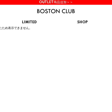
OUTLET商品追加＞＞
LIMITED
SHOP
ん。
たため表示できません。
KIDS
スニーカー
BROOKS
CHROME
Clarks
cotopaxi
サンダル
ブルックス
クローム
クラークス
コトパクシ
シューズ
ズ
hummel
KARHU
KEEN
INOV8
ヒュンメル
カルフ
キーン
イノヴェイト
NIKE
Northwave
OAKLEY
On
ナイキ
ノースウェーブ
オークリー
オン
Reebok
ROSY LILY
Saucony
SHAKA
リーボック
ロジーリリー
サッカニー
シャカ