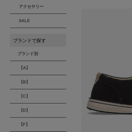
アクセサリー
THULE
Timberland
VEJA
スーリー
ティンバーランド
ヴェジャ
SALE
ブランドで探す
ブランド別
【A】
【B】
【C】
【D】
【F】