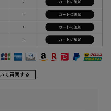
）
○
）
○
）
○
）
○