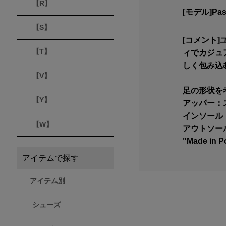
【R】
[モデル]Pa
【S】
[コメント]
【T】
ィでカジュ
しく包み込
【V】
足の形状を
【Y】
アッパー：
インソール
【W】
アウトソー
"Made in P
アイテムで探す
アイテム別
シューズ