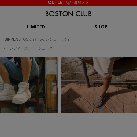
OUTLET商品追加＞＞
LIMITED
SHOP
KIDS
BIRKENSTOCK（ビルケンシュトック）
スニーカー
BROOKS
CHROME
Clarks
cotopaxi
レディース
シューズ
サンダル
ブルックス
クローム
クラークス
コトパクシ
シューズ
ズ
hummel
KARHU
KEEN
INOV8
ヒュンメル
カルフ
キーン
イノヴェイト
NIKE
Northwave
OAKLEY
On
ナイキ
ノースウェーブ
オークリー
オン
Reebok
ROSY LILY
Saucony
SHAKA
リーボック
ロジーリリー
サッカニー
シャカ