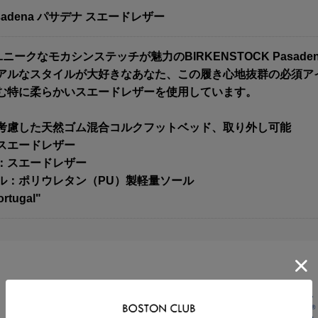
sadena パサデナ スエードレザー
ユニークなモカシンステッチが魅力のBIRKENSTOCK Pas
アルなスタイルが大好きなあなた、この履き心地抜群の必須ア
む特に柔らかいスエードレザーを使用しています。
考慮した天然ゴム混合コルクフットベッド、取り外し可能
スエードレザー
：スエードレザー
ル：ポリウレタン（PU）製軽量ソール
ortugal"