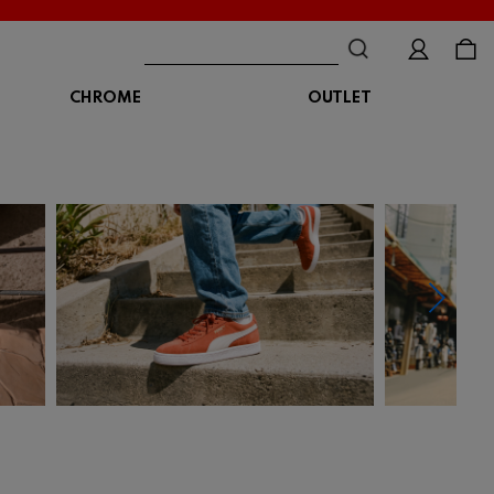
CHROME
OUTLET
BAG
ボディバッグ
DISTORTION
crocs
DESCENTE
ショルダーバッグ
クロックス
デサント
ディストーション
メッセンジャーバッグ
バックパック
トートバッグ
MALIBUSANDALS
MERRELL
MIZUNO
マリブサンダルズ
メレル
ミズノ
カメラバッグ
アクセサリー
Organic handloom
PALLADIUM
PANTHER
オーガニックハンドルーム
パラディウム
パンサー
SKECHERS
SPINGLE
STANCE
スケッチャーズ
スピングル
スタンス