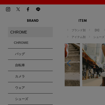
BRAND
ITEM
TOP
MENS
LADIES
ブランド別
【B】
CHROME
スニーカー
スニーカー
BIRKENSTOCK
Blundstone
BMZ
アイテム別
シューズ
サンダル
サンダル
ビルケンシュトック
ブランドストーン
ビーエムゼット
CHROME
ブーツ
ブーツ
トレッキングシューズ
トレッキング
バッグ
ルームシューズ
ルームシュー
Dr.Martens
FILA
Flower MOUNTAIN
ドクターマーチン
フィラ
フラワーマウンテン
アウター
アウター
自転車
トップス
トップス
パンツ
パンツ
MOUTH
native shoes
new balance
帽子
カメラ
ソックス
マウス
ネイティブ シューズ
ニューバランス
ソックス
アクセサリー
ウェア
PATRICK
PRO-Keds
PUMA
シューズ
パトリック
プロケッズ
プーマ