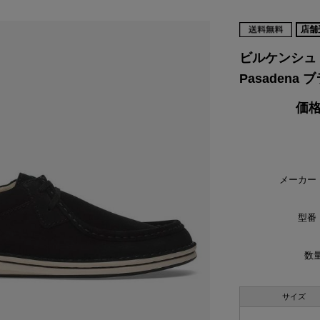
店舗
VIKING
WALSH
Yamato Tokorotani
YETI
ヴィーキング
ウォルシュ
ヤマトトコロタニ
イエティ
ビルケンシュト
Pasadena
価格
メーカー
型番
数量
サイズ