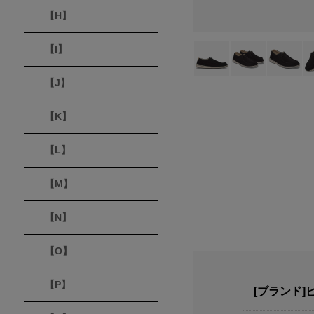
【H】
【I】
【J】
【K】
【L】
【M】
【N】
【O】
【P】
[ブランド]