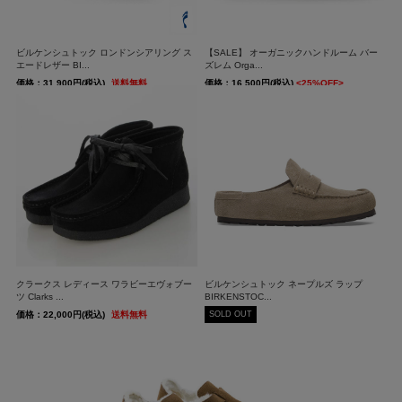
ビルケンシュトック ロンドンシアリング ス
【SALE】 オーガニックハンドルーム バー
エードレザー BI...
ズレム Orga...
価格：31,900円(税込)
送料無料
価格：16,500円(税込)
<25%OFF>
送料無料
クラークス レディース ワラビーエヴォブー
ビルケンシュトック ネープルズ ラップ
ツ Clarks ...
BIRKENSTOC...
SOLD OUT
価格：22,000円(税込)
送料無料