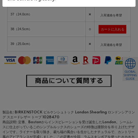
入荷連絡を希望
×
37（24.0cm）
入荷連絡を希望
○
38（24.5cm）
×
39（25.0cm）
入荷連絡を希望
製品名: BIRKENSTOCK ビルケンシュトック London Shearling ロンドンシアリン
グ スエードレザー トープ 1028470
商品説明: 定番、Bostonからインスピレーションを受け誕生したLondon。シームレ
スに仕上がっているこのシンプルルックスのシューズの特徴は踵部分を吊り上げたデザ
インです。ライナーを取り除き、裁ち端の風合いを生かしたナチュラルで、カントリー
風のアピアランスが完成しました。この定番が今回、ラムスキンボアを使ったホカホカ