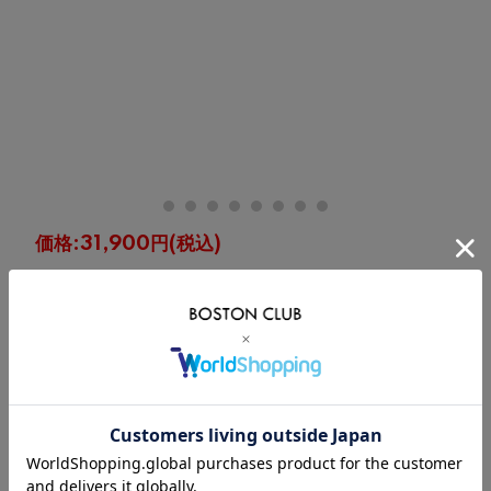
価格:
31,900円
(税込)
[ポイント還元 319ポイント～]
購入数:
点
在
サイズ
カート
庫
×
36（23.0cm）