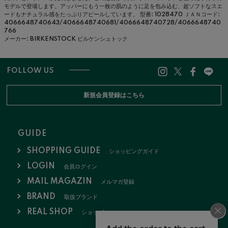
モデルで登場します。アッパーにもう一枚の肌のように足を包み込む、超ソフトなスエ
ードもナチュラル感をたっぷりアピールしています。
型番: 1028470
ＪＡＮコード:
4066648740643/4066648740681/4066648740728/4066648740
766
メーカー: BIRKENSTOCK ビルケンシュトック
FOLLOW US
新規会員登録はこちら
GUIDE
SHOPPING GUIDE
ショッピングガイド
LOGIN
会員ログイン
MAIL MAGAZIN
メルマガ登録
BRAND
取扱ブランド
REAL SHOP
ショップ