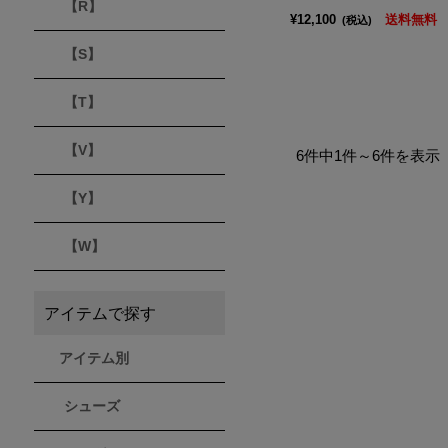
【R】
¥12,100
送料無料
(税込)
【S】
【T】
【V】
6件中1件～6件を表示
【Y】
【W】
アイテムで探す
アイテム別
シューズ