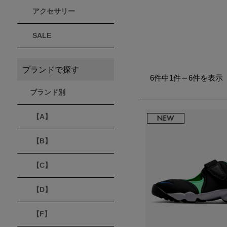
アクセサリー
THULE
Timberland
VEJA
スーリー
ティンバーランド
ヴェジャ
SALE
ブランドで探す
6件中1件～6件を表示
ブランド別
【A】
【B】
【C】
【D】
【F】