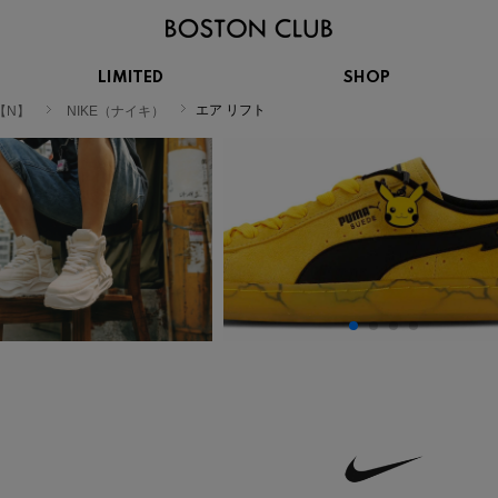
LIMITED
SHOP
KIDS
エア リフト
【N】
NIKE（ナイキ）
スニーカー
BROOKS
CHROME
Clarks
cotopaxi
サンダル
ブルックス
クローム
クラークス
コトパクシ
シューズ
ズ
hummel
KARHU
KEEN
INOV8
ヒュンメル
カルフ
キーン
イノヴェイト
NIKE
Northwave
OAKLEY
On
ナイキ
ノースウェーブ
オークリー
オン
Reebok
ROSY LILY
Saucony
SHAKA
リーボック
ロジーリリー
サッカニー
シャカ