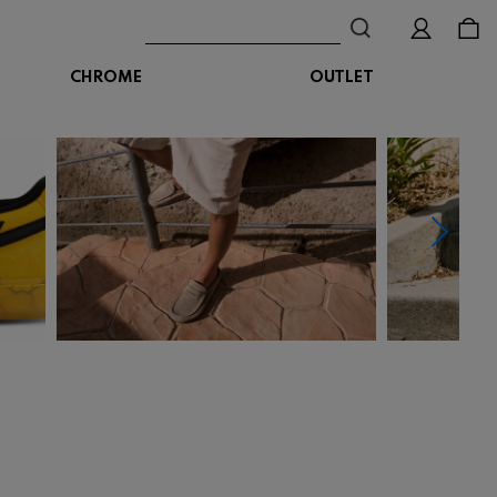
CHROME
OUTLET
BAG
ボディバッグ
DISTORTION
crocs
DESCENTE
ショルダーバッグ
クロックス
デサント
ディストーション
メッセンジャーバッグ
バックパック
トートバッグ
MALIBUSANDALS
MERRELL
MIZUNO
マリブサンダルズ
メレル
ミズノ
カメラバッグ
アクセサリー
Organic handloom
PALLADIUM
PANTHER
オーガニックハンドルーム
パラディウム
パンサー
SKECHERS
SPINGLE
STANCE
スケッチャーズ
スピングル
スタンス