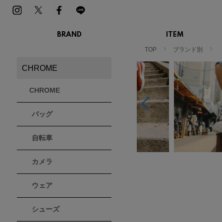
BRAND
ITEM
MENS
LADIES
TOP
ブランド別
スニーカー
スニーカー
CHROME
BIRKENSTOCK
Blundstone
BMZ
サンダル
サンダル
ビルケンシュトック
ブランドストーン
ビーエムゼット
ブーツ
ブーツ
CHROME
トレッキングシューズ
トレッキング
ルームシューズ
ルームシュー
Dr.Martens
FILA
Flower MOUNTAIN
バッグ
ドクターマーチン
フィラ
フラワーマウンテン
アウター
アウター
トップス
トップス
自転車
パンツ
パンツ
MOUTH
native shoes
new balance
帽子
ソックス
マウス
ネイティブ シューズ
ニューバランス
カメラ
ソックス
アクセサリー
ウェア
PATRICK
PRO-Keds
PUMA
パトリック
プロケッズ
プーマ
シューズ