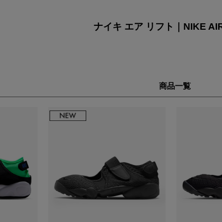
VIKING
WALSH
Yamato Tokorotani
YETI
ヴィーキング
ウォルシュ
ヤマトトコロタニ
イエティ
ナイキ エア リフト｜NIKE AIR
商品一覧