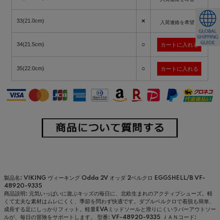
×
33(21.0cm)
入荷連絡を希望
○
34(21.5cm)
○
35(22.0cm)
製品名: VIKING ヴィーキング Odda 2V オッダ 2ベルクロ EGGSHELL/B VF-
48920-9335
商品説明: 元気いっぱいに遊ぶキッズの毎日に、北欧生まれのアクティブシューズ。軽
くて丈夫な素材はムレにくく、季節を問わず快適です。ダブルベルクロで着脱も簡単、
成長する足にしっかりフィット。軽量EVAミッドソールと滑りにくいラバーアウトソー
ルが、毎日の冒険をサポートします。
型番: VF-48920-9335
ＪＡＮコード: