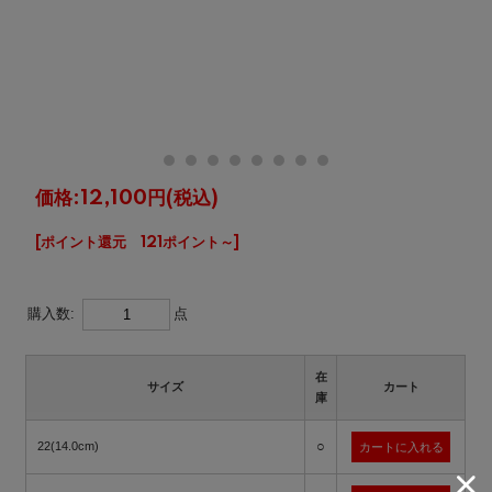
価格:
12,100円
(税込)
[ポイント還元 121ポイント～]
購入数:
点
在
サイズ
カート
庫
○
22(14.0cm)