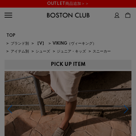
OUTLET商品追加＞＞
TOP
>
ブランド別
>
【V】
>
VIKING（ヴィーキング）
>
アイテム別
>
シューズ
>
ジュニア・キッズ
>
スニーカー
PICK UP ITEM