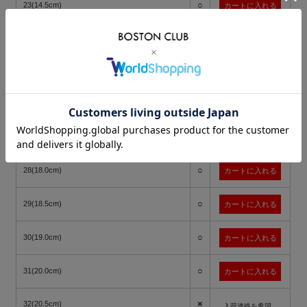
○
23(14.5cm)
○
24(15.0cm)
×
25(16.0cm)
入荷連絡を希望
×
26(16.5cm)
入荷連絡を希望
○
27(17.0cm)
○
28(18.0cm)
○
29(18.5cm)
○
30(19.0cm)
○
31(20.0cm)
×
32(20.5cm)
入荷連絡を希望