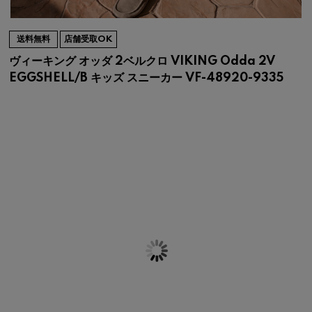
送料無料
店舗受取OK
ヴィーキング オッダ 2ベルクロ VIKING Odda 2V
EGGSHELL/B キッズ スニーカー VF-48920-9335