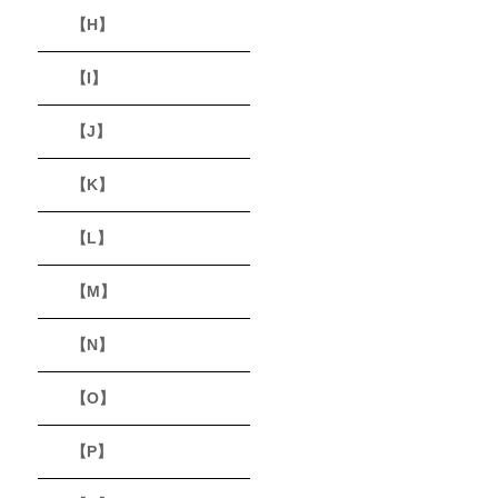
【H】
【I】
【J】
【K】
【L】
【M】
【N】
【O】
【P】