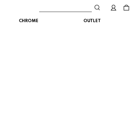
CHROME
OUTLET
BAG
ボディバッグ
DISTORTION
crocs
DESCENTE
ショルダーバッグ
クロックス
デサント
ディストーション
メッセンジャーバッグ
バックパック
トートバッグ
MALIBUSANDALS
MERRELL
MIZUNO
マリブサンダルズ
メレル
ミズノ
カメラバッグ
アクセサリー
Organic handloom
PALLADIUM
PANTHER
オーガニックハンドルーム
パラディウム
パンサー
SKECHERS
SPINGLE
STANCE
スケッチャーズ
スピングル
スタンス