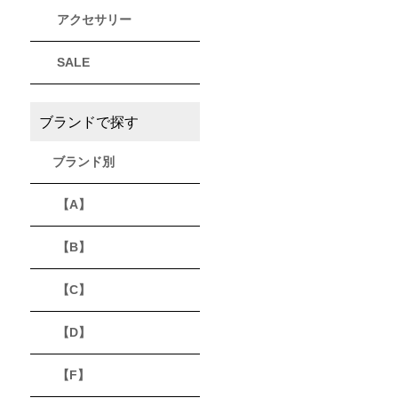
アクセサリー
THULE
Timberland
VEJA
スーリー
ティンバーランド
ヴェジャ
SALE
ブランドで探す
ブランド別
【A】
【B】
【C】
【D】
【F】