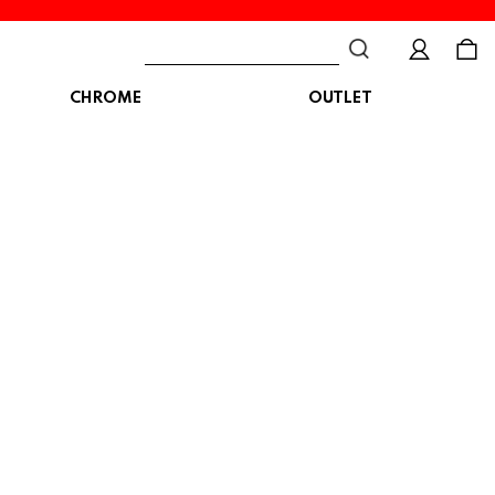
CHROME
OUTLET
BAG
ボディバッグ
DISTORTION
crocs
DESCENTE
ショルダーバッグ
クロックス
デサント
ディストーション
メッセンジャーバッグ
バックパック
トートバッグ
MALIBUSANDALS
MERRELL
MIZUNO
マリブサンダルズ
メレル
ミズノ
カメラバッグ
アクセサリー
Organic handloom
PALLADIUM
PANTHER
オーガニックハンドルーム
パラディウム
パンサー
SKECHERS
SPINGLE
STANCE
スケッチャーズ
スピングル
スタンス