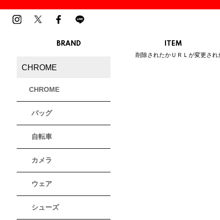
BRAND
ITEM
ご指定のページは見つかりませ
削除されたかＵＲＬが変更され
MENS
LADIES
CHROME
スニーカー
スニーカー
BIRKENSTOCK
Blundstone
BMZ
サンダル
サンダル
ビルケンシュトック
ブランドストーン
ビーエムゼット
CHROME
ブーツ
ブーツ
トレッキングシューズ
トレッキング
バッグ
ルームシューズ
ルームシュー
Dr.Martens
FILA
Flower MOUNTAIN
ドクターマーチン
フィラ
フラワーマウンテン
アウター
アウター
自転車
トップス
トップス
パンツ
パンツ
MOUTH
native shoes
new balance
帽子
カメラ
ソックス
マウス
ネイティブ シューズ
ニューバランス
ソックス
アクセサリー
ウェア
PATRICK
PRO-Keds
PUMA
シューズ
パトリック
プロケッズ
プーマ