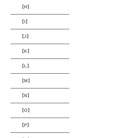
【H】
【I】
【J】
【K】
【L】
【M】
【N】
【O】
【P】