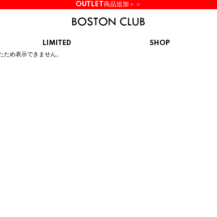
OUTLET商品追加＞＞
LIMITED
SHOP
ん。
たため表示できません。
KIDS
スニーカー
BROOKS
CHROME
Clarks
cotopaxi
サンダル
ブルックス
クローム
クラークス
コトパクシ
シューズ
ズ
hummel
KARHU
KEEN
INOV8
ヒュンメル
カルフ
キーン
イノヴェイト
NIKE
Northwave
OAKLEY
On
ナイキ
ノースウェーブ
オークリー
オン
Reebok
ROSY LILY
Saucony
SHAKA
リーボック
ロジーリリー
サッカニー
シャカ