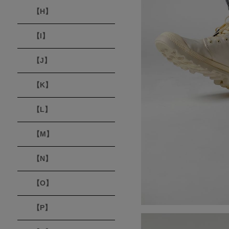
【H】
【I】
【J】
【K】
【L】
【M】
【N】
【O】
【P】