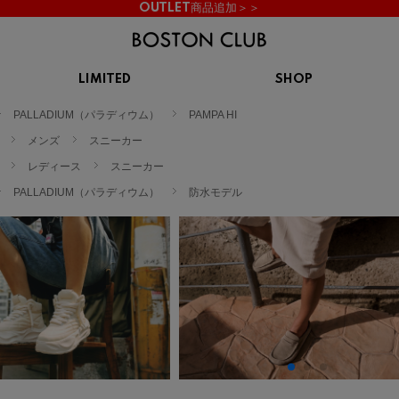
OUTLET商品追加＞＞
LIMITED
SHOP
KIDS
PALLADIUM（パラディウム）
PAMPA HI
スニーカー
BROOKS
CHROME
Clarks
cotopaxi
メンズ
スニーカー
サンダル
ブルックス
クローム
クラークス
コトパクシ
レディース
スニーカー
シューズ
PALLADIUM（パラディウム）
防水モデル
ズ
hummel
KARHU
KEEN
INOV8
ヒュンメル
カルフ
キーン
イノヴェイト
NIKE
Northwave
OAKLEY
On
ナイキ
ノースウェーブ
オークリー
オン
Reebok
ROSY LILY
Saucony
SHAKA
リーボック
ロジーリリー
サッカニー
シャカ