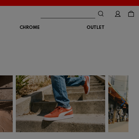
CHROME
OUTLET
BAG
ボディバッグ
DISTORTION
crocs
DESCENTE
ショルダーバッグ
クロックス
デサント
ディストーション
メッセンジャーバッグ
バックパック
トートバッグ
MALIBUSANDALS
MERRELL
MIZUNO
マリブサンダルズ
メレル
ミズノ
カメラバッグ
アクセサリー
Organic handloom
PALLADIUM
PANTHER
オーガニックハンドルーム
パラディウム
パンサー
SKECHERS
SPINGLE
STANCE
スケッチャーズ
スピングル
スタンス