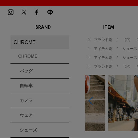
BRAND
ITEM
TOP
MENS
LADIES
ブランド別
【P】
CHROME
スニーカー
スニーカー
BIRKENSTOCK
Blundstone
BMZ
アイテム別
シューズ
サンダル
サンダル
ビルケンシュトック
ブランドストーン
ビーエムゼット
CHROME
ブーツ
アイテム別
ブーツ
シューズ
トレッキングシューズ
トレッキング
ブランド別
【P】
バッグ
ルームシューズ
ルームシュー
Dr.Martens
FILA
Flower MOUNTAIN
ドクターマーチン
フィラ
フラワーマウンテン
アウター
アウター
自転車
トップス
トップス
パンツ
パンツ
MOUTH
native shoes
new balance
帽子
カメラ
ソックス
マウス
ネイティブ シューズ
ニューバランス
ソックス
アクセサリー
ウェア
PATRICK
PRO-Keds
PUMA
シューズ
パトリック
プロケッズ
プーマ