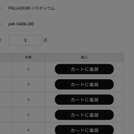
：
PALLADIUM パラディウム
：
pl4f-74406-180
:
点
在庫
購入
○
○
○
○
○