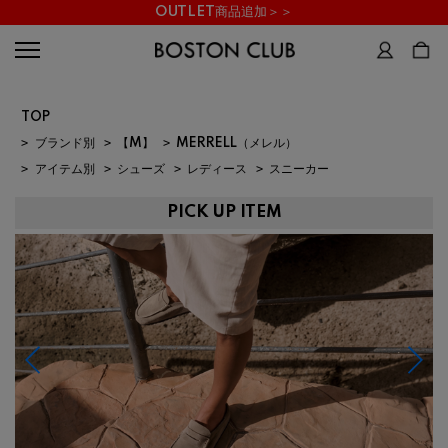
OUTLET商品追加＞＞
TOP
>
ブランド別
>
【M】
>
MERRELL（メレル）
>
アイテム別
>
シューズ
>
レディース
>
スニーカー
PICK UP ITEM