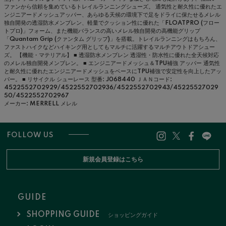
ファンから信頼を集めているトレイルランニングシューズ。 通気性と耐久性に優れたエ
ンジニアードメッシュアッパー、あらゆる天候の環境下で足をドライに保たせるメレル
独自開発の透湿防水メンブレン、軽量でクッション性に優れた「FLOATPRO (フロー
トプロ)」フォーム、また機能バランスの高いメレル独自開発の高機能グリップ
「Quantam Grip (クァンタム グリップ)」を搭載。トレイルランニングはもちろん、
ファストハイクなどハイキング用としてもマルチに活躍するマルチアウトドアシュー
ズ。 【機能・マテリアル】 ■ 透湿防水メンブレン 透湿性・防水性に優れた全天候対応
のメレル独自開発メンブレン。 ■ エンジニアードメッシュ＆TPU補強 アッパー 通気性
と耐久性に優れたエンジニアードメッシュをベースにTPU補強で安定性を向上したアッ
パー。 ■ リサイクル シューレース
型番: J068440
ＪＡＮコード:
4522552702929/4522552702936/4522552702943/45225527029
50/4522552702967
メーカー: MERRELL メレル
FOLLOW US
新規会員登録はこちら
GUIDE
SHOPPING GUIDE
ショッピングガイド