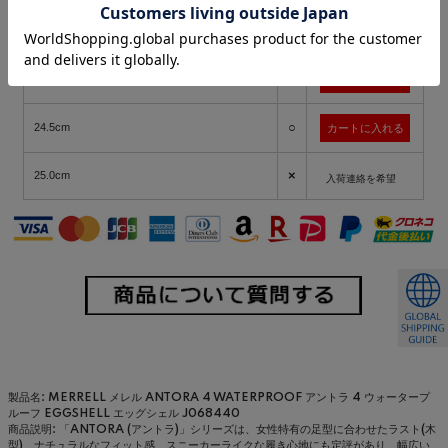
○
23.5cm
○
24.0cm
○
24.5cm
×
25.0cm
入荷連絡を希望
製品名: MERRELL メレル ANTORA 4 WATERPROOF アントラ 4 ウォータープ
ルーフ EGGSHELL エッグシェル J068440
商品説明: 「ANTORA (アントラ)」シリーズは、女性特有の足型に合わせたラスト(木
型)、ナチュラルなフィット感、スニーカーライクな履き心地にも定評があり、幅広い