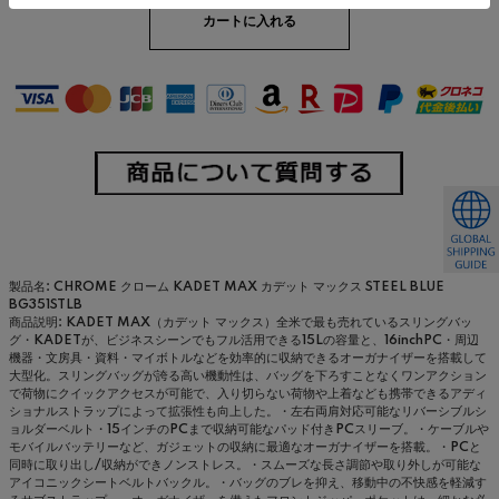
製品名: CHROME クローム KADET MAX カデット マックス STEEL BLUE
BG351STLB
商品説明: KADET MAX（カデット マックス）全米で最も売れているスリングバッ
グ・KADETが、ビジネスシーンでもフル活用できる15Lの容量と、16inchPC・周辺
機器・文房具・資料・マイボトルなどを効率的に収納できるオーガナイザーを搭載して
大型化。スリングバッグが誇る高い機動性は、バッグを下ろすことなくワンアクション
で荷物にクイックアクセスが可能で、入り切らない荷物や上着なども携帯できるアディ
ショナルストラップによって拡張性も向上した。・左右両肩対応可能なリバーシブルシ
ョルダーベルト・15インチのPCまで収納可能なパッド付きPCスリーブ。・ケーブルや
モバイルバッテリーなど、ガジェットの収納に最適なオーガナイザーを搭載。・PCと
同時に取り出し/収納ができノンストレス。・スムーズな長さ調節や取り外しが可能な
アイコニックシートベルトバックル。・バッグのブレを抑え、移動中の不快感を軽減す