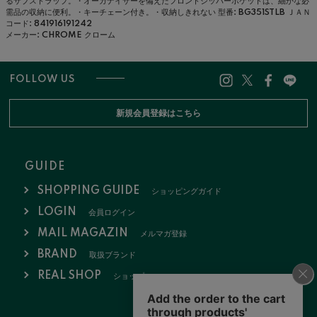
るサブストラップ。・オーガナイザーを備えたフロントジッパーポケットは、細かな必
需品の収納に便利。・キーチェーン付き。・収納しきれない
型番: BG351STLB
ＪＡＮ
コード: 841916191242
メーカー: CHROME クローム
FOLLOW US
新規会員登録はこちら
GUIDE
SHOPPING GUIDE
ショッピングガイド
LOGIN
会員ログイン
MAIL MAGAZIN
メルマガ登録
BRAND
取扱ブランド
REAL SHOP
ショップ