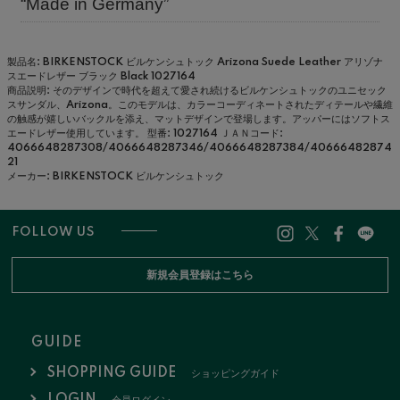
“Made in Germany”
製品名: BIRKENSTOCK ビルケンシュトック Arizona Suede Leather アリゾナ
スエードレザー ブラック Black 1027164
商品説明: そのデザインで時代を超えて愛され続けるビルケンシュトックのユニセック
スサンダル、Arizona。このモデルは、カラーコーディネートされたディテールや繊維
の触感が嬉しいバックルを添え、マットデザインで登場します。アッパーにはソフトス
エードレザー使用しています。
型番: 1027164
ＪＡＮコード:
4066648287308/4066648287346/4066648287384/40666482874
21
メーカー: BIRKENSTOCK ビルケンシュトック
FOLLOW US
新規会員登録はこちら
GUIDE
SHOPPING GUIDE
ショッピングガイド
LOGIN