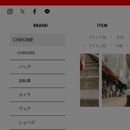
BRAND
ITEM
TOP
MENS
LADIES
ブランド別
【Y】
CHROME
スニーカー
スニーカー
BIRKENSTOCK
Blundstone
BMZ
アイテム別
小物
サンダル
サンダル
ビルケンシュトック
ブランドストーン
ビーエムゼット
CHROME
ブーツ
ブーツ
トレッキングシューズ
トレッキング
バッグ
ルームシューズ
ルームシュー
Dr.Martens
FILA
Flower MOUNTAIN
ドクターマーチン
フィラ
フラワーマウンテン
アウター
アウター
自転車
トップス
トップス
パンツ
パンツ
MOUTH
native shoes
new balance
帽子
カメラ
ソックス
マウス
ネイティブ シューズ
ニューバランス
ソックス
アクセサリー
ウェア
PATRICK
PRO-Keds
PUMA
シューズ
パトリック
プロケッズ
プーマ