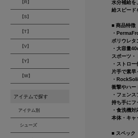
水分補給を
【R】
給スピード
【S】
■ 商品特徴
【T】
・Perma
ポリウレタ
【V】
・大容量40o
スポーツ・
【Y】
・ストロー
片手で素早
【W】
・RockSo
衝撃やハー
・フェンス
アイテムで探す
持ち手にフ
・食洗機対
アイテム別
本体・キャ
シューズ
■ スペック