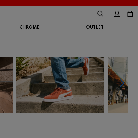
CHROME
OUTLET
BAG
ボディバッグ
DISTORTION
crocs
DESCENTE
ショルダーバッグ
クロックス
デサント
ディストーション
メッセンジャーバッグ
バックパック
トートバッグ
MALIBUSANDALS
MERRELL
MIZUNO
マリブサンダルズ
メレル
ミズノ
カメラバッグ
アクセサリー
Organic handloom
PALLADIUM
PANTHER
オーガニックハンドルーム
パラディウム
パンサー
SKECHERS
SPINGLE
STANCE
スケッチャーズ
スピングル
スタンス