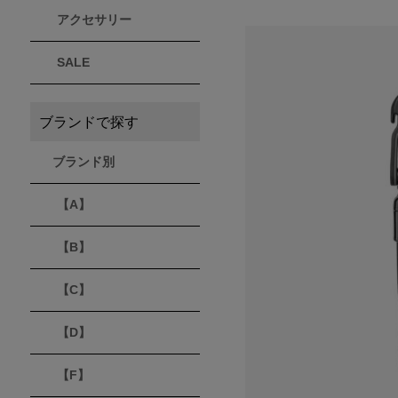
アクセサリー
THULE
Timberland
VEJA
スーリー
ティンバーランド
ヴェジャ
SALE
ブランドで探す
ブランド別
【A】
【B】
【C】
【D】
【F】