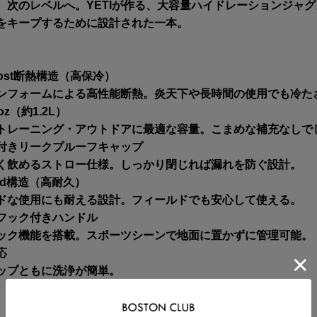
、次のレベルへ。YETIが作る、大容量ハイドレーションジャ
をキープするために設計された一本。
Frost断熱構造（高保冷）
ンフォームによる高性能断熱。炎天下や長時間の使用でも冷た
z（約1.2L）
トレーニング・アウトドアに最適な容量。こまめな補充なしで
付きリークプルーフキャップ
く飲めるストロー仕様。しっかり閉じれば漏れを防ぐ設計。
lid構造（高耐久）
ドな使用にも耐える設計。フィールドでも安心して使える。
フック付きハンドル
ック機能を搭載。スポーツシーンで地面に置かずに管理可能。
応
ップともに洗浄が簡単。