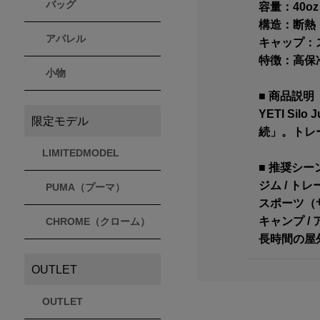
バッグ
容量：40oz
構造：断熱（P
アパレル
キャップ：
特徴：高保冷
小物
■ 商品説明
YETI S
限定モデル
続」。トレ
LIMITEDMODEL
■ 推奨シー
ジム / ト
PUMA（プーマ）
スポーツ（
キャンプ /
CHROME（クローム）
長時間の屋
OUTLET
OUTLET