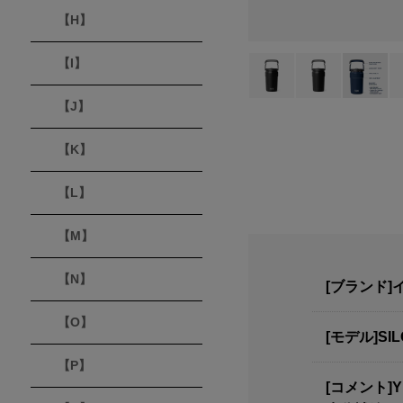
【H】
【I】
【J】
【K】
【L】
【M】
【N】
[ブランド]イ
【O】
[モデル]SIL
【P】
[コメント]YETI