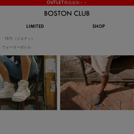
OUTLET商品追加＞＞
LIMITED
SHOP
KIDS
YETI （イエティ）
スニーカー
BROOKS
CHROME
Clarks
cotopaxi
ウォーターボトル
サンダル
ブルックス
クローム
クラークス
コトパクシ
シューズ
ズ
hummel
KARHU
KEEN
INOV8
ヒュンメル
カルフ
キーン
イノヴェイト
NIKE
Northwave
OAKLEY
On
ナイキ
ノースウェーブ
オークリー
オン
Reebok
ROSY LILY
Saucony
SHAKA
リーボック
ロジーリリー
サッカニー
シャカ