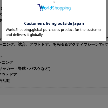
（約1.2L）
ermaFrost）
ストローキャップ（漏れ防止）
 / 高耐久 / 食洗機対応
ilo Jugは、“しっかり飲むため”に設計されたハイドレーショ
ーニング、試合、アウトドア。あらゆるアクティブシーンでパ
ン
レーニング
サッカー・野球・バスケなど）
 アウトドア
外活動