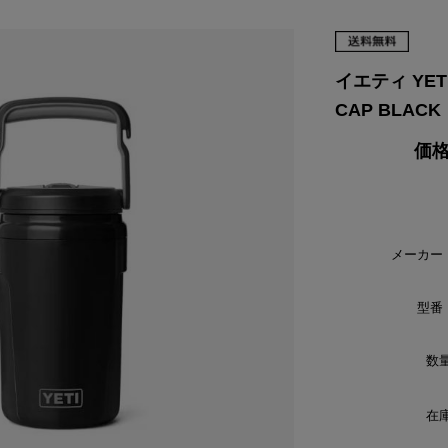
VIKING
WALSH
Yamato Tokorotani
YETI
ヴィーキング
ウォルシュ
ヤマトトコロタニ
イエティ
イエティ YETI 
CAP BLACK
価格
メーカー
型番
数量
在庫