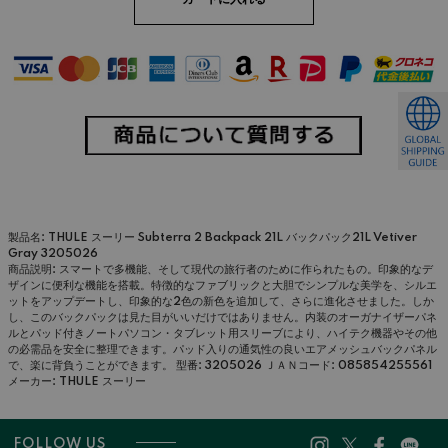
製品名: THULE スーリー Subterra 2 Backpack 21L バックパック21L Vetiver
Gray 3205026
商品説明: スマートで多機能、そして現代の旅行者のために作られたもの。印象的なデ
ザインに便利な機能を搭載。特徴的なファブリックと大胆でシンプルな美学を、シルエ
ットをアップデートし、印象的な2色の新色を追加して、さらに進化させました。しか
し、このバックパックは見た目がいいだけではありません。内装のオーガナイザーパネ
ルとパッド付きノートパソコン・タブレット用スリーブにより、ハイテク機器やその他
の必需品を安全に整理できます。パッド入りの通気性の良いエアメッシュバックパネル
で、楽に背負うことができます。
型番: 3205026
ＪＡＮコード: 085854255561
メーカー: THULE スーリー
FOLLOW US