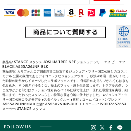
製品名: STANCE スタンス JOSHUA TREE NPF ジョシュア ツリー エヌ ピー エフ
BLACK A555A26JNP-BLK
商品説明: カリフォルニア州南東部に位置するジョシュア・ツリー国立公園とのコラボ
モデル 公園の象徴であるアイコニックなジョシュアツリー、砂漠や奇岩、曲がりくねっ
た独特の樹形からイメージしたコラボソックスです。 伸縮性のあるリブがふくらはぎを
包み込み、きつ過ぎずゆるくない極上のフィット感を生み出します。トラブルの多いつ
ま先やかかと部分はクッション性もあるパイル仕様で仕上げ、優れた吸湿性を実現。細
部にまでこだわったスタンスらしい快適な履き心地に仕上げました。 ●ジョシュア・ツ
リー国立公園コラボモデル ●スタイル：クルー ●素材：コームドコットンブレンド
A555A26JNP#BLK
型番: A555A26JNP-BLK
ＪＡＮコード: 190107657853
メーカー: STANCE スタンス
FOLLOW US