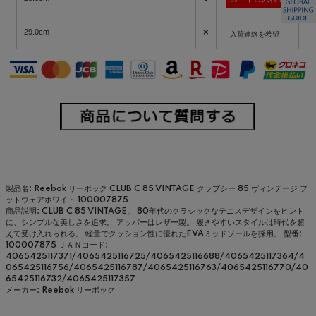
×
29.0cm
入荷連絡を希望
製品名: Reebok リーボック CLUB C 85 VINTAGE クラブシー 85 ヴィンテージ フ
ットウェアホワイト 100007875
商品説明: CLUB C 85 VINTAGE。 80年代のクラシックなテニスデザインをヒント
に、シンプルな美しさを追求。 アッパーはレザー製。 履きやすいスタイルは時代を超
えて受け入れられる。 軽量でクッション性に優れたEVAミッドソールを採用。
型番:
100007875
ＪＡＮコード:
4065425117371/4065425116725/4065425116688/4065425117364/4
065425116756/4065425116787/4065425116763/4065425116770/40
65425116732/4065425117357
メーカー: Reebok リーボック