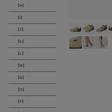
【H】
【I】
【J】
【K】
【L】
【M】
【N】
【O】
【P】