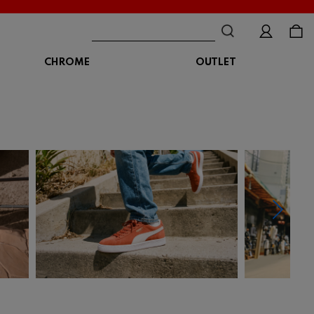
CHROME
OUTLET
BAG
ボディバッグ
DISTORTION
crocs
DESCENTE
ショルダーバッグ
クロックス
デサント
ディストーション
メッセンジャーバッグ
バックパック
トートバッグ
MALIBUSANDALS
MERRELL
MIZUNO
マリブサンダルズ
メレル
ミズノ
カメラバッグ
アクセサリー
Organic handloom
PALLADIUM
PANTHER
オーガニックハンドルーム
パラディウム
パンサー
SKECHERS
SPINGLE
STANCE
スケッチャーズ
スピングル
スタンス