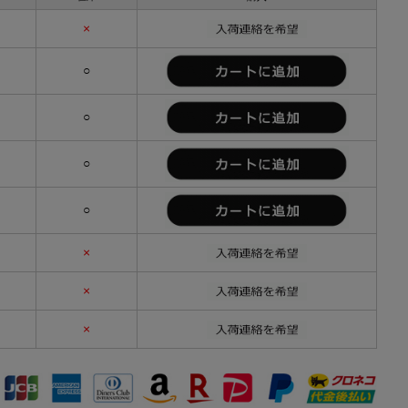
）
×
）
○
）
○
）
○
）
○
）
×
）
×
）
×