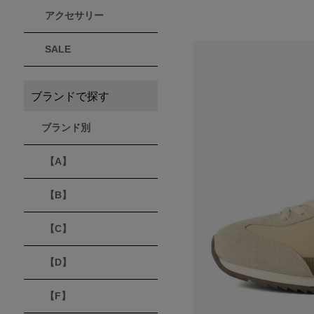
アクセサリー
THULE
Timberland
VEJA
スーリー
ティンバーランド
ヴェジャ
SALE
ブランドで探す
ブランド別
【A】
【B】
【C】
【D】
【F】