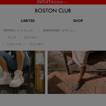
OUTLET商品追加＞＞
LIMITED
SHOP
KIDS
PATRICK（パトリック）
MARATHON（マラソン）
スニーカー
BROOKS
CHROME
Clarks
cotopaxi
メンズ
スニーカー
サンダル
ブルックス
クローム
クラークス
コトパクシ
レディース
スニーカー
シューズ
ズ
hummel
KARHU
KEEN
INOV8
ヒュンメル
カルフ
キーン
イノヴェイト
NIKE
Northwave
OAKLEY
On
ナイキ
ノースウェーブ
オークリー
オン
Reebok
ROSY LILY
Saucony
SHAKA
リーボック
ロジーリリー
サッカニー
シャカ