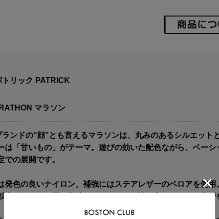
トリック PATRICK
RATHON マラソン
]ブランドの“顔”とも言えるマラソンは、丸みのあるシルエット
ーは「甘いもの」がテーマ。遊びの効いた配色ながら、ベーシ
定での展開です。
は発色の良いナイロン、補強にはステアレザーのベロアを使用
以上に軽やかな履き心地に。クッション性の高いソールが歩行