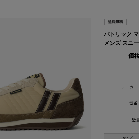
VIKING
WALSH
Yamato Tokorotani
YETI
ヴィーキング
ウォルシュ
ヤマトトコロタニ
イエティ
パトリック マラ
メンズ スニーカ
価格
メーカー
型番
数量
サイズ