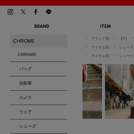
BRAND
ITEM
TOP
MENS
LADIES
ブランド別
【P】
CHROME
スニーカー
スニーカー
BIRKENSTOCK
Blundstone
BMZ
アイテム別
シューズ
サンダル
サンダル
ビルケンシュトック
ブランドストーン
ビーエムゼット
CHROME
ブーツ
アイテム別
ブーツ
シューズ
トレッキングシューズ
トレッキング
バッグ
ルームシューズ
ルームシュー
Dr.Martens
FILA
Flower MOUNTAIN
ドクターマーチン
フィラ
フラワーマウンテン
アウター
アウター
自転車
トップス
トップス
パンツ
パンツ
MOUTH
native shoes
new balance
帽子
カメラ
ソックス
マウス
ネイティブ シューズ
ニューバランス
ソックス
アクセサリー
ウェア
PATRICK
PRO-Keds
PUMA
シューズ
パトリック
プロケッズ
プーマ