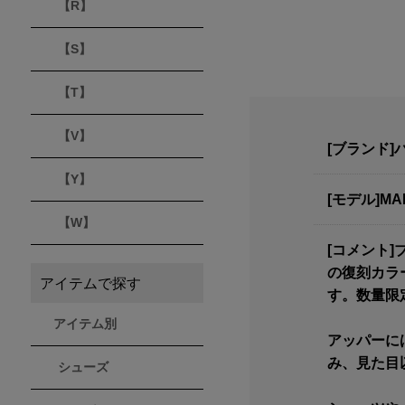
【R】
【S】
【T】
【V】
[ブランド]パ
【Y】
[モデル]MA
【W】
[コメント
の復刻カラ
アイテムで探す
す。数量限
アイテム別
アッパーに
み、見た目
シューズ