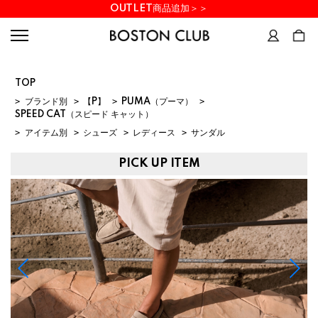
OUTLET商品追加＞＞
TOP
>
ブランド別
>
【P】
>
PUMA（プーマ）
>
SPEED CAT（スピード キャット）
>
アイテム別
>
シューズ
>
レディース
>
サンダル
PICK UP ITEM