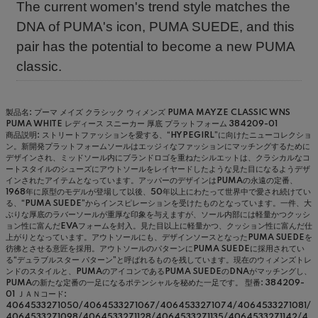
The current women's trend style matches the
DNA of PUMA's icon, PUMA SUEDE, and this
pair has the potential to become a new PUMA
classic.
製品名: プーマ メイズ クラシック ウィメンズ PUMA MAYZE CLASSIC WNS
PUMA WHITE レディース スニーカー 厚底 プラットフォーム 384209-01
商品説明: ストリートファッションを愛する、“HYPEGIRL”に向けたニューコレクショ
ン。新開発プラットフォームソールはエッジィなファッションにマッチングするために
デザインされ、ミッドソール内にブランドロゴを重ねたシルエットは、クラシカルなコ
ートスタイルのシューズにアウトソールをレイヤードしたような見た目になるようデザ
インされたアイテムとなっています。アッパーのデザインはPUMAの永遠の定番、
1968年に原型のモデルが登場して以後、50年以上にわたって世界中で愛され続けてい
る、“PUMA SUEDE”からインスピレーションを受けたものとなっています。一件、大
ぶりな厚底のラバーソールが重厚な印象を与えますが、ソール内部には軽量かつクッシ
ョン性に富んだEVAフォームを封入。見た目以上に軽量かつ、クッション性に富んだ仕
上がりとなっています。アウトソールにも、デザインソースとなったPUMA SUEDEを
彷彿とさせる意匠を採用。アウトソールのパターンにPUMA SUEDEに採用されてい
る“デュラブルスター パターン”と呼ばれるものを残しています。現在のウィメンズトレ
ンドのスタイルと、PUMAのアイコンであるPUMA SUEDEのDNAがマッチングし、
PUMAの新たな定番の一足になるポテンシャルを秘めた一足です。
型番: 384209-
01
ＪＡＮコード:
4064533271050/4064533271067/4064533271074/4064533271081/
4064533271098/4064533271128/4064533271135/4064533271142/4