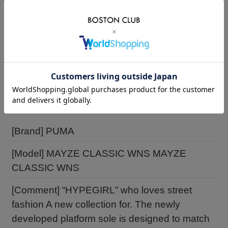
×
サイズ/27.5cm
入荷連絡を希望
[Brand] PUMA
[Model] MAYZE CLASSIC WNS MAYZE
CLASSIC WNS
[Comment] “HYPEGIRL” who loves street
fashion A new collection for. The newly
developed platform sole is designed to match