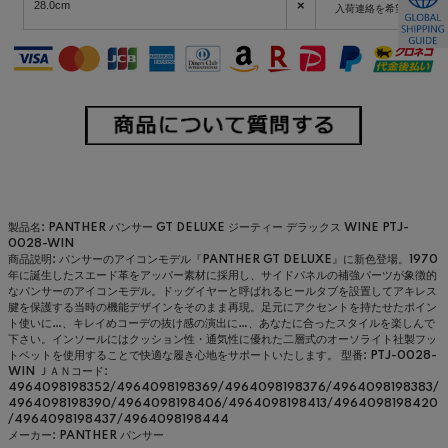
×
28.0cm
入荷連絡を希望
製品名: PANTHER パンサー GT DELUXE ジーティー デラックス WINE PTJ-
0028-WIN
商品説明: パンサーのアイコンモデル『PANTHER GT DELUXE』に新色登場。1970
年に誕生したスエード革をアッパー素材に採用し、サイドパネルの補強パーツが象徴的
なパンサーのアイコンモデル。ドッグイヤーと呼ばれるヒールタブを設置してアキレス
腱を保護する当時の機能デザインをそのまま再現。足元にアクセントを持たせたポイン
ト使いに…、キレイめコーデの抜け感の演出に…、あなたに合ったスタイルを楽しんで
下さい。インソールにはクッション性・通気性に優れた二層式のオーソライト社製フッ
トベットを使用することで快適な履き心地をサポートいたします。
型番: PTJ-0028-
WIN
ＪＡＮコード:
4964098198352/4964098198369/4964098198376/4964098198383/
4964098198390/4964098198406/4964098198413/4964098198420
/4964098198437/4964098198444
メーカー: PANTHER パンサー