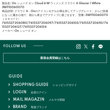
製品名: On シューズ オン Cloud 6 W ウィメンズ クラウド 6 Glacier | White
3WF10060070
商品説明: クラウド 6：Onのアイコンモデルが満を持してアップグレード。さらに快適
になった履き心地で、朝から夜までアクティブに過ごせます。
型番: 3WF10060070
ＪＡＮコード:
7615537206080/7615537206097/7615537206103/7615537206110/76
15537206127/7615537206134
メーカー: On シューズ オン
FOLLOW US
新規会員登録はこちら
GUIDE
SHOPPING GUIDE
ショッピングガイド
LOGIN
会員ログイン
MAIL MAGAZIN
メルマガ登録
BRAND
取扱ブランド