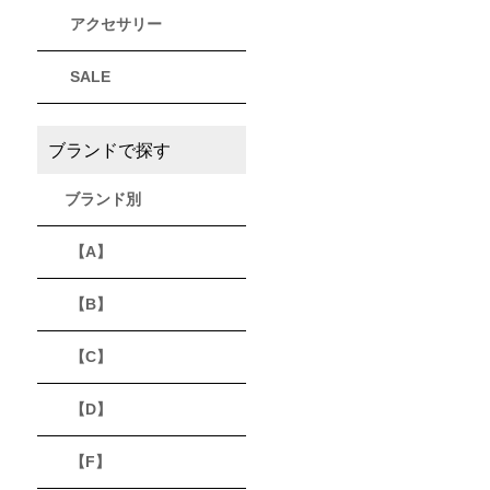
アクセサリー
THULE
Timberland
VEJA
スーリー
ティンバーランド
ヴェジャ
SALE
ブランドで探す
ブランド別
【A】
【B】
【C】
【D】
【F】