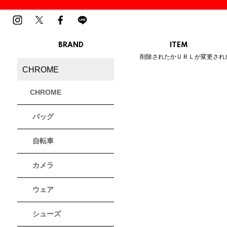
BRAND
ITEM
ご指定のページは見つかりませ
削除されたかＵＲＬが変更され
MENS
LADIES
CHROME
スニーカー
スニーカー
BIRKENSTOCK
Blundstone
BMZ
サンダル
サンダル
ビルケンシュトック
ブランドストーン
ビーエムゼット
CHROME
ブーツ
ブーツ
トレッキングシューズ
トレッキング
バッグ
ルームシューズ
ルームシュー
Dr.Martens
FILA
Flower MOUNTAIN
ドクターマーチン
フィラ
フラワーマウンテン
アウター
アウター
自転車
トップス
トップス
パンツ
パンツ
MOUTH
native shoes
new balance
帽子
カメラ
ソックス
マウス
ネイティブ シューズ
ニューバランス
ソックス
アクセサリー
ウェア
PATRICK
PRO-Keds
PUMA
シューズ
パトリック
プロケッズ
プーマ