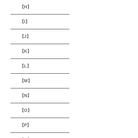
【H】
【I】
【J】
【K】
【L】
【M】
【N】
【O】
【P】