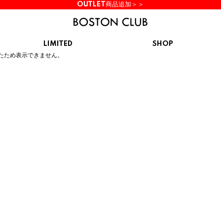
OUTLET商品追加＞＞
LIMITED
SHOP
ん。
たため表示できません。
KIDS
スニーカー
BROOKS
CHROME
Clarks
cotopaxi
サンダル
ブルックス
クローム
クラークス
コトパクシ
シューズ
ズ
hummel
KARHU
KEEN
INOV8
ヒュンメル
カルフ
キーン
イノヴェイト
NIKE
Northwave
OAKLEY
On
ナイキ
ノースウェーブ
オークリー
オン
Reebok
ROSY LILY
Saucony
SHAKA
リーボック
ロジーリリー
サッカニー
シャカ