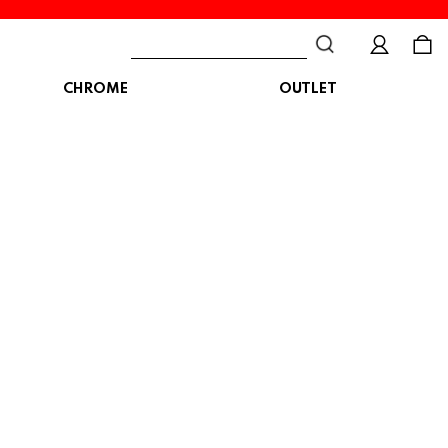
CHROME
OUTLET
BAG
ボディバッグ
DISTORTION
crocs
DESCENTE
ショルダーバッグ
クロックス
デサント
ディストーション
メッセンジャーバッグ
バックパック
トートバッグ
MALIBUSANDALS
MERRELL
MIZUNO
マリブサンダルズ
メレル
ミズノ
カメラバッグ
アクセサリー
Organic handloom
PALLADIUM
PANTHER
オーガニックハンドルーム
パラディウム
パンサー
SKECHERS
SPINGLE
STANCE
スケッチャーズ
スピングル
スタンス