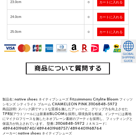
○
23.0cm
○
24.0cm
○
25.0cm
製品名: native shoes ネイティブシューズ Fitzsimmons Citylite Bloom フィッツ
シモンズ シティライト ブルーム CHAMELEON PINK 31106848-5972
商品説明: ヌバック調でマットな質感を施したアッパーと、グリップ力を向上させた
TPR製アウトソールには新素材BLOOMを採用し環境負荷を軽減。インナーには裏地
にマイクロフリースを施したネオプレーン素材のブーティを採用し、フィッティングと
保温力が向上されています。
型番: 31106848-5972
ＪＡＮコード:
4894401968740/4894401968757/4894401968764
メーカー: native shoes ネイティブシューズ