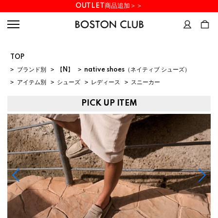
OUTLET商品追加＞＞
TOP
>
ブランド別
>
【N】
>
native shoes（ネイティブ シューズ）
>
アイテム別
>
シューズ
>
レディース
>
スニーカー
PICK UP ITEM