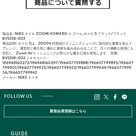
製品名: NIKE ナイキ ZOOM VOMERO ５ ズーム ボメロ 5 ブラック/ブラック
BV1358-003
商品説明: ボメロ 5は、2000年代初頭のランニングシューズに現代的な要素を加えて
アレンジ。 通気性と耐久性に優れた素材を組み合わせることで、日々の過酷な使用にも
対応し、Zoom Airクッショニングが滑らかな履き心地を実現します。
型番:
BV1358-003
ＪＡＮコード:
196968160273/196968160297/196607799888/196607799895/196607
799901/196607799925/196607799932/196607799949/1966077999
56/196607799963
メーカー: NIKE ナイキ
FOLLOW US
新規会員登録はこちら
GUIDE