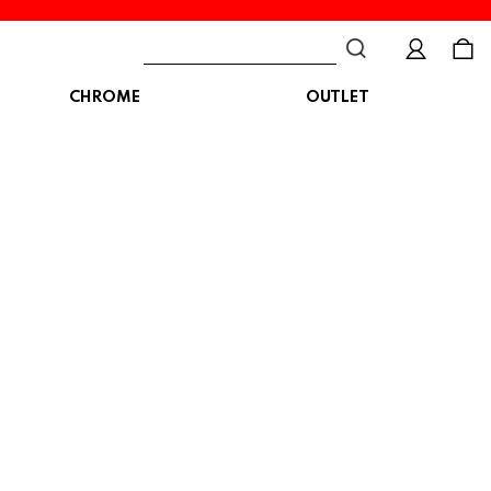
CHROME
OUTLET
BAG
ボディバッグ
DISTORTION
crocs
DESCENTE
ショルダーバッグ
クロックス
デサント
ディストーション
メッセンジャーバッグ
バックパック
トートバッグ
MALIBUSANDALS
MERRELL
MIZUNO
マリブサンダルズ
メレル
ミズノ
カメラバッグ
アクセサリー
Organic handloom
PALLADIUM
PANTHER
オーガニックハンドルーム
パラディウム
パンサー
SKECHERS
SPINGLE
STANCE
スケッチャーズ
スピングル
スタンス