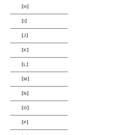
【H】
【I】
【J】
【K】
【L】
【M】
【N】
【O】
【P】