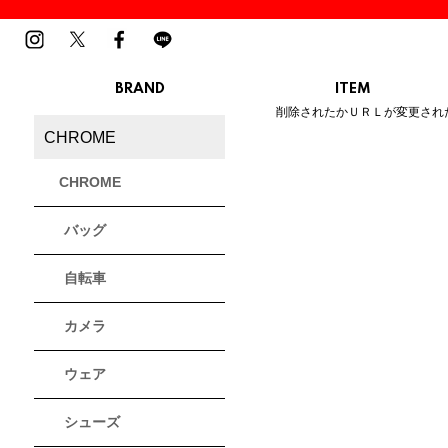
BRAND
ITEM
ご指定のページは見つかりませ
削除されたかＵＲＬが変更され
MENS
LADIES
CHROME
スニーカー
スニーカー
BIRKENSTOCK
Blundstone
BMZ
サンダル
サンダル
ビルケンシュトック
ブランドストーン
ビーエムゼット
CHROME
ブーツ
ブーツ
トレッキングシューズ
トレッキング
バッグ
ルームシューズ
ルームシュー
Dr.Martens
FILA
Flower MOUNTAIN
ドクターマーチン
フィラ
フラワーマウンテン
アウター
アウター
自転車
トップス
トップス
パンツ
パンツ
MOUTH
native shoes
new balance
帽子
カメラ
ソックス
マウス
ネイティブ シューズ
ニューバランス
ソックス
アクセサリー
ウェア
PATRICK
PRO-Keds
PUMA
シューズ
パトリック
プロケッズ
プーマ