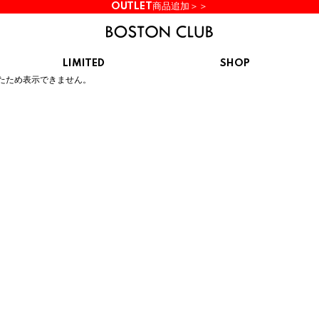
OUTLET商品追加＞＞
LIMITED
SHOP
ん。
たため表示できません。
KIDS
スニーカー
BROOKS
CHROME
Clarks
cotopaxi
サンダル
ブルックス
クローム
クラークス
コトパクシ
シューズ
ズ
hummel
KARHU
KEEN
INOV8
ヒュンメル
カルフ
キーン
イノヴェイト
NIKE
Northwave
OAKLEY
On
ナイキ
ノースウェーブ
オークリー
オン
Reebok
ROSY LILY
Saucony
SHAKA
リーボック
ロジーリリー
サッカニー
シャカ