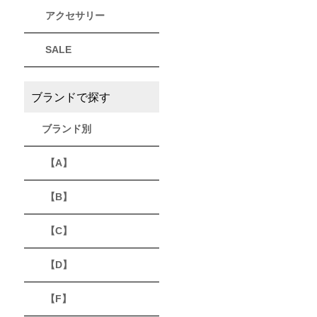
アクセサリー
THULE
Timberland
VEJA
スーリー
ティンバーランド
ヴェジャ
SALE
ブランドで探す
ブランド別
【A】
【B】
【C】
【D】
【F】